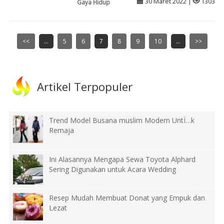
30 Maret 2022 |
1303
Gaya Hidup
<<
...
5
6
7
8
9
10
...
>>
Artikel Terpopuler
Trend Model Busana muslim Modern UntÏ…k
Remaja
Ini Alasannya Mengapa Sewa Toyota Alphard
Sering Digunakan untuk Acara Wedding
Resep Mudah Membuat Donat yang Empuk dan
Lezat