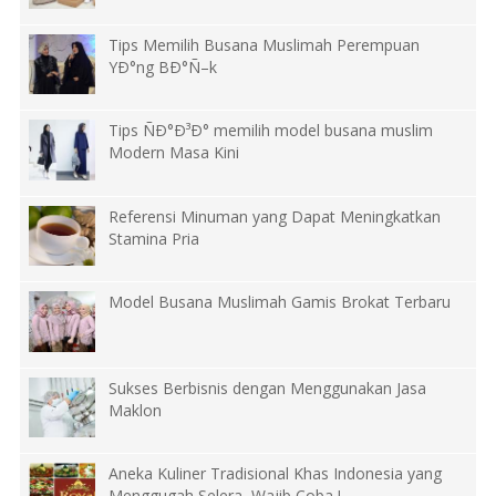
Tips Memilih Busana Muslimah Perempuan
YÐ°ng BÐ°Ñ–k
Tips ÑÐ°Ð³Ð° memilih model busana muslim
Modern Masa Kini
Referensi Minuman yang Dapat Meningkatkan
Stamina Pria
Model Busana Muslimah Gamis Brokat Terbaru
Sukses Berbisnis dengan Menggunakan Jasa
Maklon
Aneka Kuliner Tradisional Khas Indonesia yang
Menggugah Selera, Wajib Coba !