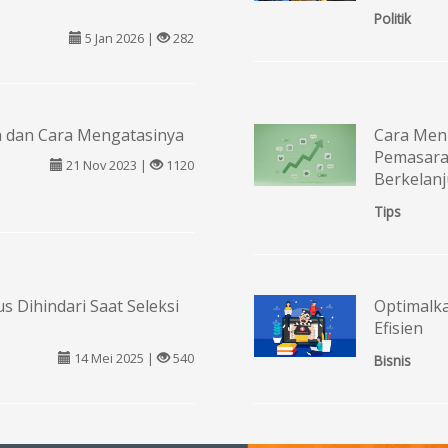
Politik
5 Jan 2026 |
282
 dan Cara Mengatasinya
Cara Men
Pemasaran
21 Nov 2023 |
1120
Berkelan
Tips
s Dihindari Saat Seleksi
Optimalk
Efisien
14 Mei 2025 |
540
Bisnis