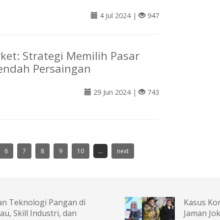
4 Jul 2024 |
947
ket: Strategi Memilih Pasar
Rendah Persaingan
29 Jun 2024 |
743
6
7
8
9
10
...
next
san Teknologi Pangan di
Kasus Kor
, Skill Industri, dan
Jaman Jo