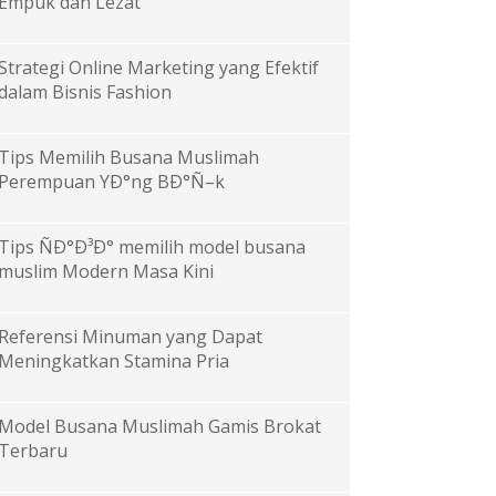
Empuk dan Lezat
Strategi Online Marketing yang Efektif
dalam Bisnis Fashion
Tips Memilih Busana Muslimah
Perempuan YÐ°ng BÐ°Ñ–k
Tips ÑÐ°Ð³Ð° memilih model busana
muslim Modern Masa Kini
Referensi Minuman yang Dapat
Meningkatkan Stamina Pria
Model Busana Muslimah Gamis Brokat
Terbaru