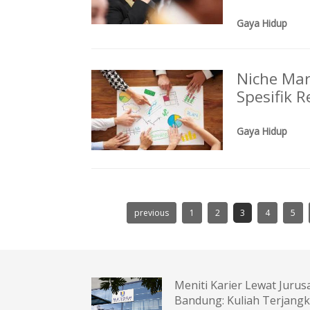
Gaya Hidup
Niche Mar
Spesifik 
Gaya Hidup
previous
1
2
3
4
5
Meniti Karier Lewat Juru
Bandung: Kuliah Terjangkau