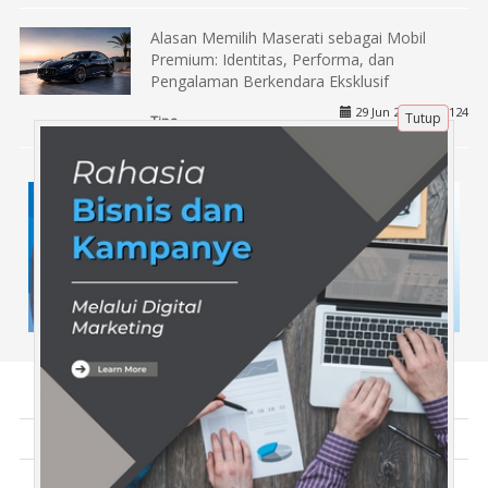
Alasan Memilih Maserati sebagai Mobil
Premium: Identitas, Performa, dan
Pengalaman Berkendara Eksklusif
29 Jun 2026 |
124
Tutup
Tips
Tentang Kami
Artikel
Disclaimer