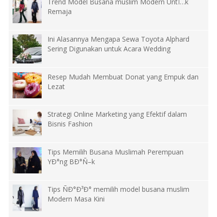
Trend Model Busana muslim Modern UntÏ…k
Remaja
Ini Alasannya Mengapa Sewa Toyota Alphard
Sering Digunakan untuk Acara Wedding
Resep Mudah Membuat Donat yang Empuk dan
Lezat
Strategi Online Marketing yang Efektif dalam
Bisnis Fashion
Tips Memilih Busana Muslimah Perempuan
YÐ°ng BÐ°Ñ–k
Tips ÑÐ°Ð³Ð° memilih model busana muslim
Modern Masa Kini