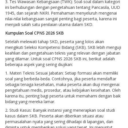
3. Tes Wawasan Kebangsaan (TWK): Soal-soal dalam kategori
ini berhubungan dengan pengetahuan tentang Pancasila, UUD
1945, dan sejarah NKRI. Pemahaman menyeluruh mengenai
nilai-nilai kebangsaan sangat penting bagi peserta, karena ini
menjadi salah satu penilaian utama dalam SKD.
Kumpulan Soal CPNS 2026 SKB
Setelah melewati tahap SKD, peserta yang lolos akan
mengikuti Seleksi Kompetensi Bidang (SKB). SKB lebih menguji
keahlian dan pengetahuan teknis yang relevan dengan jabatan
yang dilamar. Untuk soal CPNS 2026 SKB ini, berikut adalah
beberapa aspek yang sering diujikan:
1. Materi Teknis Sesuai Jabatan: Setiap formasi akan memiliki
soal yang berbeda-beda. Contohnya, jika peserta mendaftar
sebagai tenaga kesehatan, maka peserta akan diuji mengenai
pengetahuan medis, prosedur, atau kebijakan kesehatan. Oleh
karena itu, penting bagi peserta untuk memahami dengan baik
bidang yang mereka lamar.
2. Studi Kasus: Banyak instansi yang menerapkan soal studi
kasus dalam SKB. Peserta akan diberikan situasi atau
permasalahan nyata yang sering dihadapi di lapangan, dan
diminta untuk memberikan solusi yang tepat. Ini menuntut