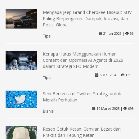
Mengapa Jeep Grand Cherokee Disebut SUV
Paling Berpengaruh: Dampak, Inovasi, dan
Posisi Global
21 Jun 2026 |
56
Tips
Kenapa Harus Menggunakan Human
Content dan Optimasi AI Agents di 2026
dalam Strategi SEO Modern
6 Mei 2026 |
131
Tips
Seni Bercerita di Twitter: Strategi untuk
Meraih Perhatian
19 Maret 2025 |
698
Bisnis
Resep Getuk Ketan: Cemilan Lezat dan
Praktis dari Tepung Ketan