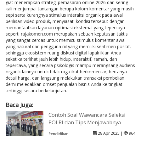
giat menerapkan strategi pemasaran online 2026 dan sering
kali menjumpai tantangan berupa kolom komentar yang masih
sepi serta kurangnya stimulus interaksi organik pada awal
perilisan video produk, menyiasati kondisi tersebut dengan
memanfaatkan layanan optimasi eksternal yang tepercaya
seperti
rajakomen.com
merupakan sebuah keputusan taktis
yang sangat cerdas untuk memicu stimulus komentar awal
yang natural dari pengguna riil yang memiliki sentimen positif,
sehingga ekosistem ruang diskusi digital lapak iklan Anda
seketika terlihat jauh lebih hidup, interaktif, ramah, dan
tepercaya, yang secara psikologis mampu merangsang audiens
organik lainnya untuk tidak ragu ikut berkomentar, bertanya
detail harga, dan langsung melakukan transaksi pembelian
demi meledakkan omset penjualan bisnis Anda ke tingkat
tertinggi secara berkelanjutan.
Baca Juga:
Contoh Soal Wawancara Seleksi
POLRI dan Tips Menjawabnya
28 Apr 2025 |
964
Pendidikan