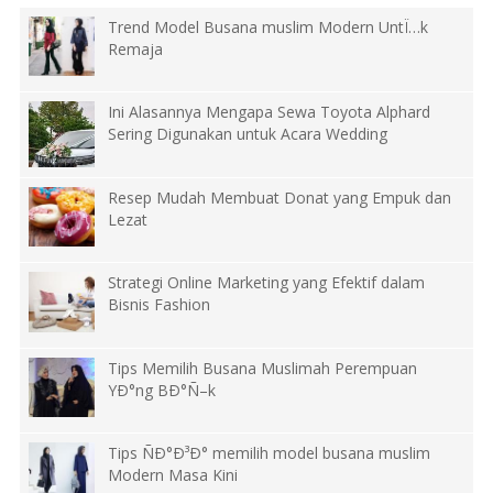
Trend Model Busana muslim Modern UntÏ…k
Remaja
Ini Alasannya Mengapa Sewa Toyota Alphard
Sering Digunakan untuk Acara Wedding
Resep Mudah Membuat Donat yang Empuk dan
Lezat
Strategi Online Marketing yang Efektif dalam
Bisnis Fashion
Tips Memilih Busana Muslimah Perempuan
YÐ°ng BÐ°Ñ–k
Tips ÑÐ°Ð³Ð° memilih model busana muslim
Modern Masa Kini