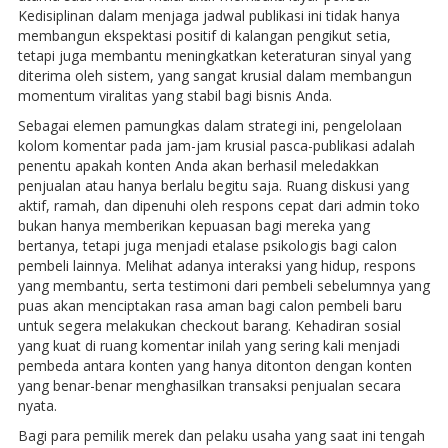
Kedisiplinan dalam menjaga jadwal publikasi ini tidak hanya
membangun ekspektasi positif di kalangan pengikut setia,
tetapi juga membantu meningkatkan keteraturan sinyal yang
diterima oleh sistem, yang sangat krusial dalam membangun
momentum viralitas yang stabil bagi bisnis Anda.
Sebagai elemen pamungkas dalam strategi ini, pengelolaan
kolom komentar pada jam-jam krusial pasca-publikasi adalah
penentu apakah konten Anda akan berhasil meledakkan
penjualan atau hanya berlalu begitu saja. Ruang diskusi yang
aktif, ramah, dan dipenuhi oleh respons cepat dari admin toko
bukan hanya memberikan kepuasan bagi mereka yang
bertanya, tetapi juga menjadi etalase psikologis bagi calon
pembeli lainnya. Melihat adanya interaksi yang hidup, respons
yang membantu, serta testimoni dari pembeli sebelumnya yang
puas akan menciptakan rasa aman bagi calon pembeli baru
untuk segera melakukan checkout barang. Kehadiran sosial
yang kuat di ruang komentar inilah yang sering kali menjadi
pembeda antara konten yang hanya ditonton dengan konten
yang benar-benar menghasilkan transaksi penjualan secara
nyata.
Bagi para pemilik merek dan pelaku usaha yang saat ini tengah