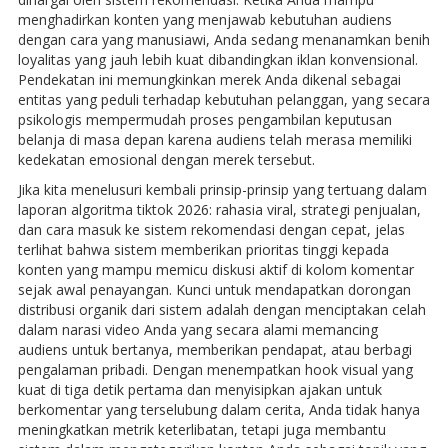
menghadirkan konten yang menjawab kebutuhan audiens
dengan cara yang manusiawi, Anda sedang menanamkan benih
loyalitas yang jauh lebih kuat dibandingkan iklan konvensional.
Pendekatan ini memungkinkan merek Anda dikenal sebagai
entitas yang peduli terhadap kebutuhan pelanggan, yang secara
psikologis mempermudah proses pengambilan keputusan
belanja di masa depan karena audiens telah merasa memiliki
kedekatan emosional dengan merek tersebut.
Jika kita menelusuri kembali prinsip-prinsip yang tertuang dalam
laporan algoritma tiktok 2026: rahasia viral, strategi penjualan,
dan cara masuk ke sistem rekomendasi dengan cepat, jelas
terlihat bahwa sistem memberikan prioritas tinggi kepada
konten yang mampu memicu diskusi aktif di kolom komentar
sejak awal penayangan. Kunci untuk mendapatkan dorongan
distribusi organik dari sistem adalah dengan menciptakan celah
dalam narasi video Anda yang secara alami memancing
audiens untuk bertanya, memberikan pendapat, atau berbagi
pengalaman pribadi. Dengan menempatkan hook visual yang
kuat di tiga detik pertama dan menyisipkan ajakan untuk
berkomentar yang terselubung dalam cerita, Anda tidak hanya
meningkatkan metrik keterlibatan, tetapi juga membantu