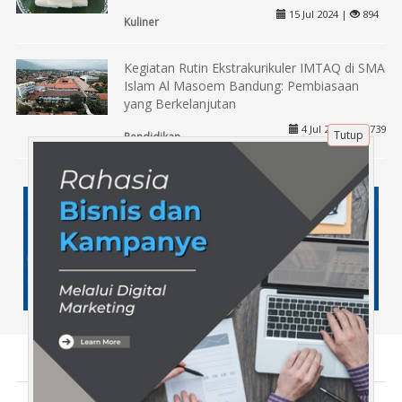
15 Jul 2024 |
894
Kuliner
Kegiatan Rutin Ekstrakurikuler IMTAQ di SMA
Islam Al Masoem Bandung: Pembiasaan
yang Berkelanjutan
4 Jul 2024 |
739
Tutup
Pendidikan
Tentang Kami
Artikel