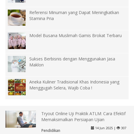
Referensi Minuman yang Dapat Meningkatkan
Stamina Pria
Model Busana Muslimah Gamis Brokat Terbaru
Sukses Berbisnis dengan Menggunakan Jasa
Maklon
Aneka Kuliner Tradisional Khas Indonesia yang
Menggugah Selera, Wajib Coba !
Tryout Online Uji Praktik ATLM: Cara Efektif
Memaksimalkan Persiapan Ujian
14 Jun 2025 |
307
Pendidikan