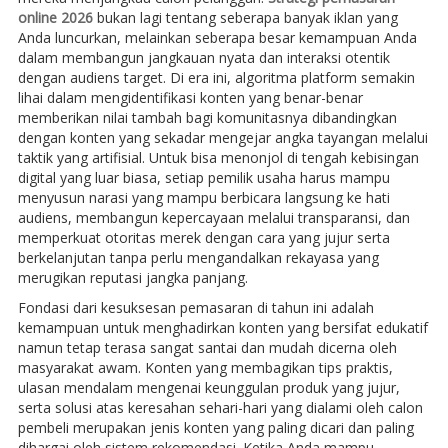
online 2026
bukan lagi tentang seberapa banyak iklan yang
Anda luncurkan, melainkan seberapa besar kemampuan Anda
dalam membangun jangkauan nyata dan interaksi otentik
dengan audiens target. Di era ini, algoritma platform semakin
lihai dalam mengidentifikasi konten yang benar-benar
memberikan nilai tambah bagi komunitasnya dibandingkan
dengan konten yang sekadar mengejar angka tayangan melalui
taktik yang artifisial. Untuk bisa menonjol di tengah kebisingan
digital yang luar biasa, setiap pemilik usaha harus mampu
menyusun narasi yang mampu berbicara langsung ke hati
audiens, membangun kepercayaan melalui transparansi, dan
memperkuat otoritas merek dengan cara yang jujur serta
berkelanjutan tanpa perlu mengandalkan rekayasa yang
merugikan reputasi jangka panjang.
Fondasi dari kesuksesan pemasaran di tahun ini adalah
kemampuan untuk menghadirkan konten yang bersifat edukatif
namun tetap terasa sangat santai dan mudah dicerna oleh
masyarakat awam. Konten yang membagikan tips praktis,
ulasan mendalam mengenai keunggulan produk yang jujur,
serta solusi atas keresahan sehari-hari yang dialami oleh calon
pembeli merupakan jenis konten yang paling dicari dan paling
dihargai oleh sistem rekomendasi. Ketika Anda mampu