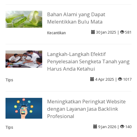
Bahan Alami yang Dapat
Melentikkan Bulu Mata
30 Jan 2025 |
581
Kecantikan
Langkah-Langkah Efektif
Penyelesaian Sengketa Tanah yang
Harus Anda Ketahui
4 Apr 2025 |
1017
Tips
Meningkatkan Peringkat Website
dengan Layanan Jasa Backlink
Profesional
9 Jan 2026 |
140
Tips