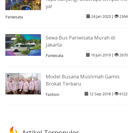
ya!
24 Jan 2020 |
2364
Pariwisata
Sewa Bus Pariwisata Murah di
Jakarta
10 Jun 2019 |
2670
Pariwisata
Model Busana Muslimah Gamis
Brokat Terbaru
12 Sep 2018 |
6122
Fashion
Artikel Terpopuler