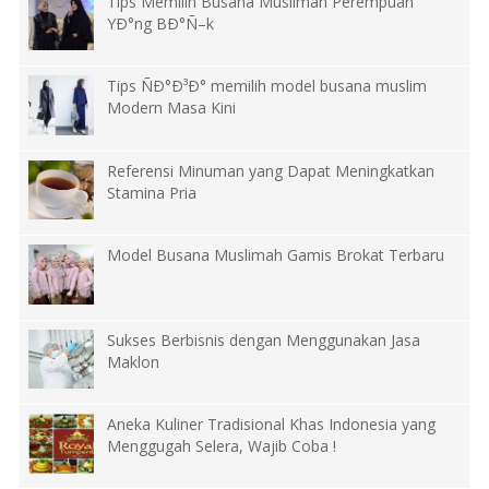
Tips Memilih Busana Muslimah Perempuan
YÐ°ng BÐ°Ñ–k
Tips ÑÐ°Ð³Ð° memilih model busana muslim
Modern Masa Kini
Referensi Minuman yang Dapat Meningkatkan
Stamina Pria
Model Busana Muslimah Gamis Brokat Terbaru
Sukses Berbisnis dengan Menggunakan Jasa
Maklon
Aneka Kuliner Tradisional Khas Indonesia yang
Menggugah Selera, Wajib Coba !