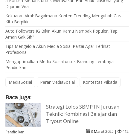
5 Konten Menarik untuk Merayakan Hari Anak Nasional yang
Dijamin Viral
Kekuatan Viral: Bagaimana Konten Trending Mengubah Cara
Kita Berpikir
Auto Followers IG Bikin Akun Kamu Nampak Populer, Tapi
Aman Gak Sih?
Tips Mengelola Akun Media Sosial Partai Agar Terlihat
Profesional
Mengoptimalkan Media Sosial untuk Branding Lembaga
Pendidikan
MediaSosial
PeranMediaSosial
KontestasiPilkada
Baca Juga:
Strategi Lolos SBMPTN Jurusan
Teknik: Kombinasi Belajar dan
Tryout Online
3 Maret 2025 |
412
Pendidikan