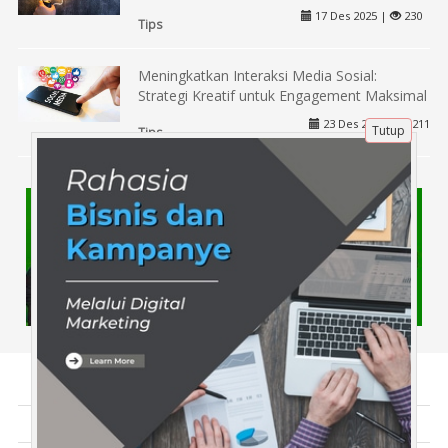
17 Des 2025 |
230
Tips
Meningkatkan Interaksi Media Sosial:
Strategi Kreatif untuk Engagement Maksimal
23 Des 2025 |
211
Tutup
Tips
Tentang Kami
Artikel