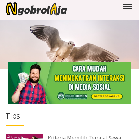
Tips
Kriteria Memilih Tempat Sewa