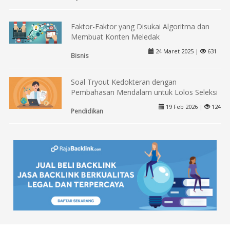
Faktor-Faktor yang Disukai Algoritma dan
Membuat Konten Meledak
24 Maret 2025 |
631
Bisnis
Soal Tryout Kedokteran dengan
Pembahasan Mendalam untuk Lolos Seleksi
19 Feb 2026 |
124
Pendidikan