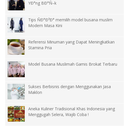
YÐ°ng BÐ°Ñ–k
Tips ÑÐ°Ð³Ð° memilih model busana muslim
Modern Masa Kini
Referensi Minuman yang Dapat Meningkatkan
Stamina Pria
Model Busana Muslimah Gamis Brokat Terbaru
Sukses Berbisnis dengan Menggunakan Jasa
Maklon
Aneka Kuliner Tradisional Khas Indonesia yang
Menggugah Selera, Wajib Coba !