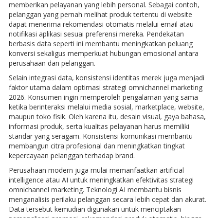
memberikan pelayanan yang lebih personal. Sebagai contoh,
pelanggan yang pernah melihat produk tertentu di website
dapat menerima rekomendasi otomatis melalui email atau
notifikasi aplikasi sesuai preferensi mereka. Pendekatan
berbasis data seperti ini membantu meningkatkan peluang
konversi sekaligus memperkuat hubungan emosional antara
perusahaan dan pelanggan.
Selain integrasi data, konsistensi identitas merek juga menjadi
faktor utama dalam optimasi strategi omnichannel marketing
2026. Konsumen ingin memperoleh pengalaman yang sama
ketika berinteraksi melalui media sosial, marketplace, website,
maupun toko fisik. Oleh karena itu, desain visual, gaya bahasa,
informasi produk, serta kualitas pelayanan harus memiliki
standar yang seragam. Konsistensi komunikasi membantu
membangun citra profesional dan meningkatkan tingkat
kepercayaan pelanggan terhadap brand.
Perusahaan modern juga mulai memanfaatkan artificial
intelligence atau AI untuk meningkatkan efektivitas strategi
omnichannel marketing. Teknologi AI membantu bisnis
menganalisis perilaku pelanggan secara lebih cepat dan akurat.
Data tersebut kemudian digunakan untuk menciptakan