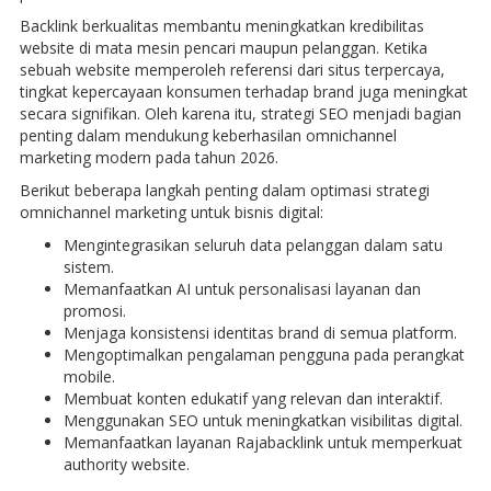
Backlink berkualitas membantu meningkatkan kredibilitas
website di mata mesin pencari maupun pelanggan. Ketika
sebuah website memperoleh referensi dari situs terpercaya,
tingkat kepercayaan konsumen terhadap brand juga meningkat
secara signifikan. Oleh karena itu, strategi SEO menjadi bagian
penting dalam mendukung keberhasilan omnichannel
marketing modern pada tahun 2026.
Berikut beberapa langkah penting dalam optimasi strategi
omnichannel marketing untuk bisnis digital:
Mengintegrasikan seluruh data pelanggan dalam satu
sistem.
Memanfaatkan AI untuk personalisasi layanan dan
promosi.
Menjaga konsistensi identitas brand di semua platform.
Mengoptimalkan pengalaman pengguna pada perangkat
mobile.
Membuat konten edukatif yang relevan dan interaktif.
Menggunakan SEO untuk meningkatkan visibilitas digital.
Memanfaatkan layanan Rajabacklink untuk memperkuat
authority website.