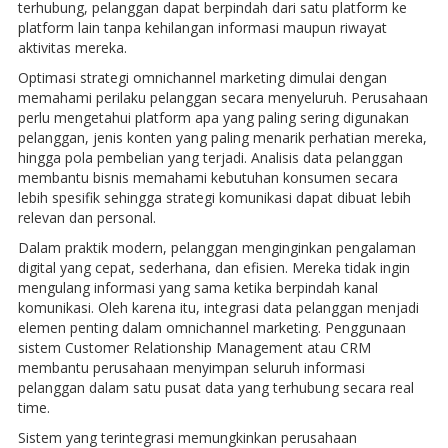
terhubung, pelanggan dapat berpindah dari satu platform ke
platform lain tanpa kehilangan informasi maupun riwayat
aktivitas mereka.
Optimasi strategi omnichannel marketing dimulai dengan
memahami perilaku pelanggan secara menyeluruh. Perusahaan
perlu mengetahui platform apa yang paling sering digunakan
pelanggan, jenis konten yang paling menarik perhatian mereka,
hingga pola pembelian yang terjadi. Analisis data pelanggan
membantu bisnis memahami kebutuhan konsumen secara
lebih spesifik sehingga strategi komunikasi dapat dibuat lebih
relevan dan personal.
Dalam praktik modern, pelanggan menginginkan pengalaman
digital yang cepat, sederhana, dan efisien. Mereka tidak ingin
mengulang informasi yang sama ketika berpindah kanal
komunikasi. Oleh karena itu, integrasi data pelanggan menjadi
elemen penting dalam omnichannel marketing. Penggunaan
sistem Customer Relationship Management atau CRM
membantu perusahaan menyimpan seluruh informasi
pelanggan dalam satu pusat data yang terhubung secara real
time.
Sistem yang terintegrasi memungkinkan perusahaan