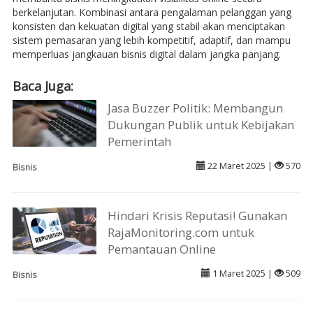
berkelanjutan. Kombinasi antara pengalaman pelanggan yang
konsisten dan kekuatan digital yang stabil akan menciptakan
sistem pemasaran yang lebih kompetitif, adaptif, dan mampu
memperluas jangkauan bisnis digital dalam jangka panjang.
Baca Juga:
Jasa Buzzer Politik: Membangun
Dukungan Publik untuk Kebijakan
Pemerintah
22 Maret 2025 |
570
Bisnis
Hindari Krisis Reputasi! Gunakan
RajaMonitoring.com untuk
Pemantauan Online
1 Maret 2025 |
509
Bisnis