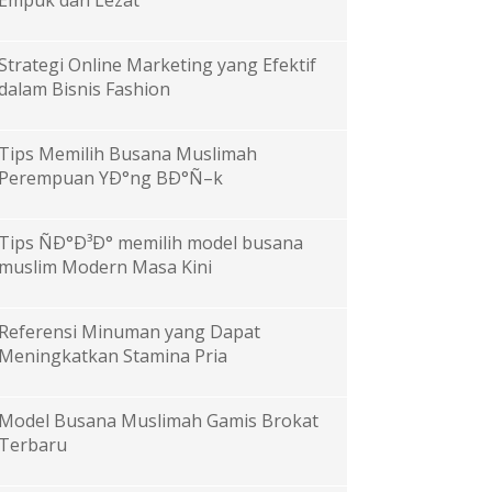
Empuk dan Lezat
Strategi Online Marketing yang Efektif
dalam Bisnis Fashion
Tips Memilih Busana Muslimah
Perempuan YÐ°ng BÐ°Ñ–k
Tips ÑÐ°Ð³Ð° memilih model busana
muslim Modern Masa Kini
Referensi Minuman yang Dapat
Meningkatkan Stamina Pria
Model Busana Muslimah Gamis Brokat
Terbaru