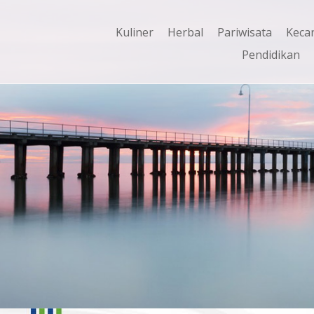
Kuliner
Herbal
Pariwisata
Keca
Pendidikan