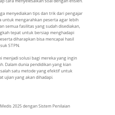
ap cara menyelesaikan soal dengan efisien.
uga menyediakan tips dan trik dari pengajar
a untuk mengarahkan peserta agar lebih
n semua fasilitas yang sudah disediakan,
angkah tepat untuk bersiap menghadapi
peserta diharapkan bisa mencapai hasil
masuk STPN.
ini menjadi solusi bagi mereka yang ingin
ah. Dalam dunia pendidikan yang kian
salah satu metode yang efektif untuk
ujian yang akan dihadapi.
Medis 2025 dengan Sistem Penilaian