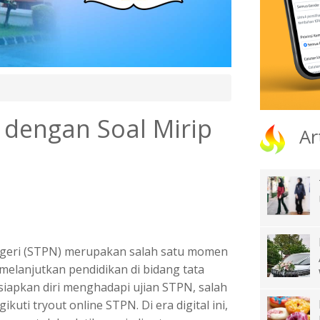
 dengan Soal Mirip
Ar
egeri (STPN) merupakan salah satu momen
melanjutkan pendidikan di bidang tata
apkan diri menghadapi ujian STPN, salah
kuti tryout online STPN. Di era digital ini,