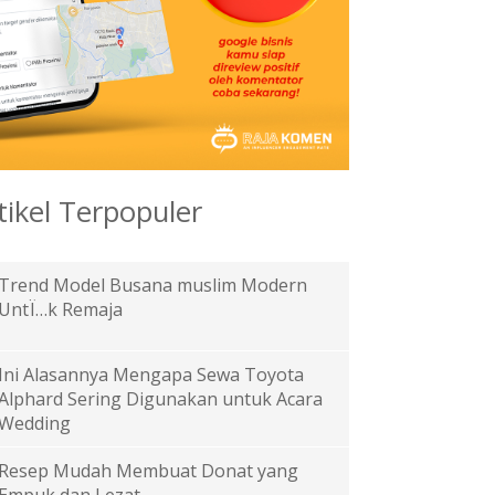
tikel Terpopuler
Trend Model Busana muslim Modern
UntÏ…k Remaja
Ini Alasannya Mengapa Sewa Toyota
Alphard Sering Digunakan untuk Acara
Wedding
Resep Mudah Membuat Donat yang