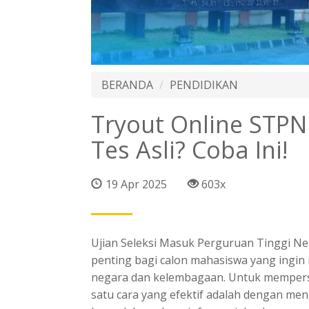
BERANDA
PENDIDIKAN
Tryout Online STPN
Tes Asli? Coba Ini!
19 Apr 2025
603x
Ujian Seleksi Masuk Perguruan Tinggi N
penting bagi calon mahasiswa yang ingin 
negara dan kelembagaan. Untuk mempersi
satu cara yang efektif adalah dengan mengi