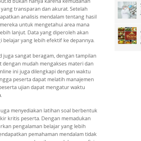
out.id bukan hanya karena kemudahan
n yang transparan dan akurat. Setelah
apatkan analisis mendalam tentang hasil
an mereka untuk mengetahui area mana
ebih lanjut. Data yang diperoleh akan
belajar yang lebih efektif ke depannya.
t.id juga sangat beragam, dengan tampilan
pat dengan mudah mengakses materi dan
 online ini juga dilengkapi dengan waktu
ingga peserta dapat melatih manajemen
 peserta ujian dapat mengatur waktu
.
d juga menyediakan latihan soal berbentuk
ir kritis peserta. Dengan memadukan
dirkan pengalaman belajar yang lebih
mendapatkan pemahaman mendalam tidak