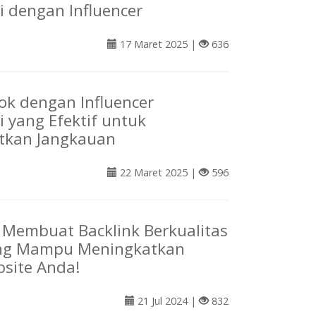
i dengan Influencer
17 Maret 2025 |
636
Tok dengan Influencer
i yang Efektif untuk
tkan Jangkauan
22 Maret 2025 |
596
 Membuat Backlink Berkualitas
ang Mampu Meningkatkan
bsite Anda!
21 Jul 2024 |
832