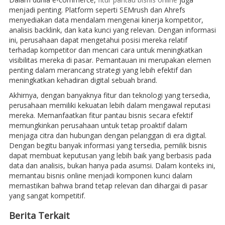
menjadi penting. Platform seperti SEMrush dan Ahrefs
menyediakan data mendalam mengenai kinerja kompetitor,
analisis backlink, dan kata kunci yang relevan. Dengan informasi
ini, perusahaan dapat mengetahui posisi mereka relatif
terhadap kompetitor dan mencari cara untuk meningkatkan
visibilitas mereka di pasar. Pemantauan ini merupakan elemen
penting dalam merancang strategi yang lebih efektif dan
meningkatkan kehadiran digital sebuah brand.
Akhirnya, dengan banyaknya fitur dan teknologi yang tersedia,
perusahaan memiliki kekuatan lebih dalam mengawal reputasi
mereka. Memanfaatkan fitur pantau bisnis secara efektif
memungkinkan perusahaan untuk tetap proaktif dalam
menjaga citra dan hubungan dengan pelanggan di era digital.
Dengan begitu banyak informasi yang tersedia, pemilik bisnis
dapat membuat keputusan yang lebih baik yang berbasis pada
data dan analisis, bukan hanya pada asumsi. Dalam konteks ini,
memantau bisnis online menjadi komponen kunci dalam
memastikan bahwa brand tetap relevan dan dihargai di pasar
yang sangat kompetitif.
Berita Terkait