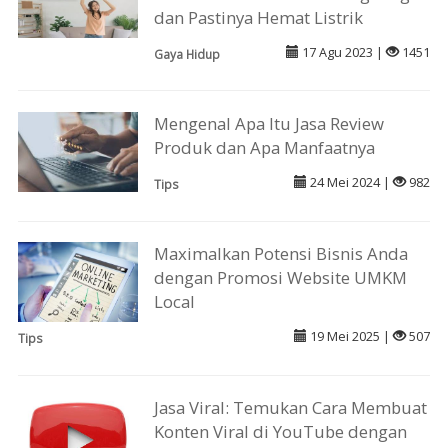
dan Pastinya Hemat Listrik
17 Agu 2023 |
1451
Gaya Hidup
Mengenal Apa Itu Jasa Review
Produk dan Apa Manfaatnya
24 Mei 2024 |
982
Tips
Maximalkan Potensi Bisnis Anda
dengan Promosi Website UMKM
Local
19 Mei 2025 |
507
Tips
Jasa Viral: Temukan Cara Membuat
Konten Viral di YouTube dengan