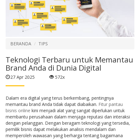
BERANDA
TIPS
Teknologi Terbaru untuk Memantau
Brand Anda di Dunia Digital
27 Apr 2025
572x
Dalam era digital yang terus berkembang, pentingnya
memantau brand Anda tidak dapat diabaikan.
Fitur pantau
bisnis online
kini menjadi alat yang sangat diperlukan untuk
membantu perusahaan dalam menjaga reputasi dan interaksi
dengan pelanggan. Dengan beragam teknologi yang tersedia,
pemilik bisnis dapat melakukan analisis mendalam dan
memperoleh wawasan yang berharga tentang bagaimana