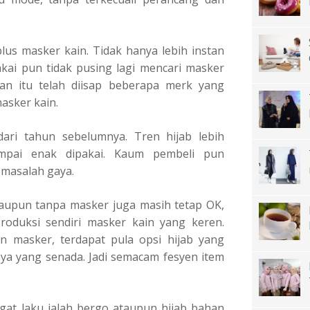
plus masker kain. Tidak hanya lebih instan
kai pun tidak pusing lagi mencari masker
an itu telah diisap beberapa merk yang
asker kain.
dari tahun sebelumnya. Tren hijab lebih
mpai enak dipakai. Kaum pembeli pun
 masalah gaya.
laupun tanpa masker juga masih tetap OK,
oduksi sendiri masker kain yang keren.
 masker, terdapat pula opsi hijab yang
a yang senada. Jadi semacam fesyen item
at laku ialah bergo ataupun hijab bahan