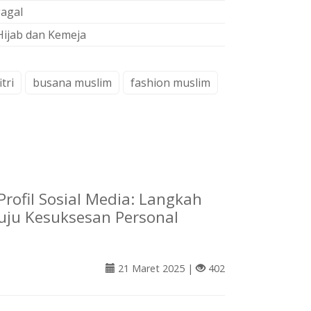
gagal
Hijab dan Kemeja
itri
busana muslim
fashion muslim
Profil Sosial Media: Langkah
ju Kesuksesan Personal
21 Maret 2025 |
402