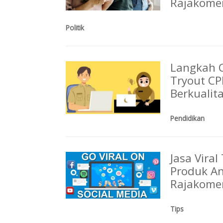
Rajakome
Politik
Langkah C
Tryout CP
Berkualit
Pendidikan
Jasa Vira
Produk An
Rajakome
Tips