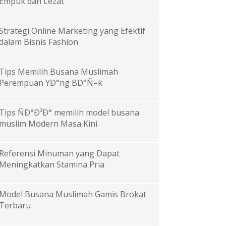
Empuk dan Lezat
Strategi Online Marketing yang Efektif
dalam Bisnis Fashion
Tips Memilih Busana Muslimah
Perempuan YÐ°ng BÐ°Ñ–k
Tips ÑÐ°Ð³Ð° memilih model busana
muslim Modern Masa Kini
Referensi Minuman yang Dapat
Meningkatkan Stamina Pria
Model Busana Muslimah Gamis Brokat
Terbaru