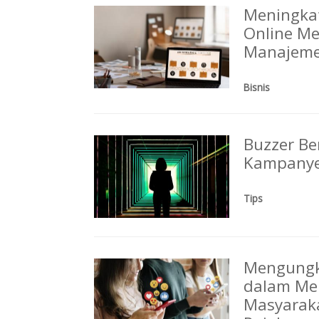
Meningkat
Online Me
Manajeme
Bisnis
Buzzer Ber
Kampanye
Tips
Mengungka
dalam Men
Masyaraka