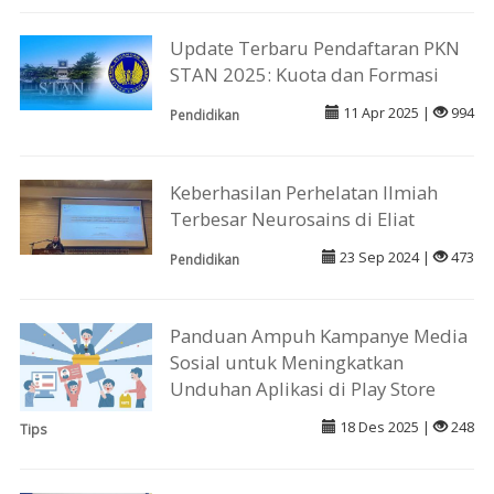
Update Terbaru Pendaftaran PKN
STAN 2025: Kuota dan Formasi
11 Apr 2025 |
994
Pendidikan
Keberhasilan Perhelatan Ilmiah
Terbesar Neurosains di Eliat
23 Sep 2024 |
473
Pendidikan
Panduan Ampuh Kampanye Media
Sosial untuk Meningkatkan
Unduhan Aplikasi di Play Store
18 Des 2025 |
248
Tips