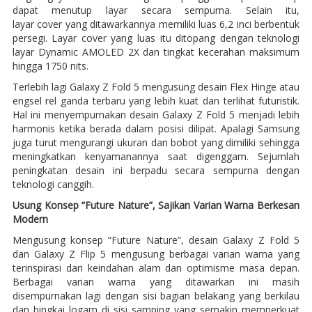
dapat menutup layar secara sempurna. Selain itu,
layar cover yang ditawarkannya memiliki luas 6,2 inci berbentuk
persegi. Layar cover yang luas itu ditopang dengan teknologi
layar Dynamic AMOLED 2X dan tingkat kecerahan maksimum
hingga 1750 nits.
Terlebih lagi Galaxy Z Fold 5 mengusung desain Flex Hinge atau
engsel rel ganda terbaru yang lebih kuat dan terlihat futuristik.
Hal ini menyempurnakan desain Galaxy Z Fold 5 menjadi lebih
harmonis ketika berada dalam posisi dilipat. Apalagi Samsung
juga turut mengurangi ukuran dan bobot yang dimiliki sehingga
meningkatkan kenyamanannya saat digenggam. Sejumlah
peningkatan desain ini berpadu secara sempurna dengan
teknologi canggih.
Usung Konsep “Future Nature”, Sajikan Varian Warna Berkesan
Modern
Mengusung konsep “Future Nature”, desain Galaxy Z Fold 5
dan Galaxy Z Flip 5 mengusung berbagai varian warna yang
terinspirasi dari keindahan alam dan optimisme masa depan.
Berbagai varian warna yang ditawarkan ini masih
disempurnakan lagi dengan sisi bagian belakang yang berkilau
dan bingkai logam di sisi samping yang semakin memperkuat