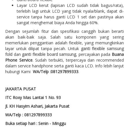
Layar LCD kerut (lapisan LCD sudah tidak bagus/rata),
terlebih lagi untuk LCD yang tidak nyala/blank, dapat di-
service tanpa harus ganti LCD 1 set dan pastinya akan
sangat menghemat biaya Anda hingga 60%.
Dengan sejumlah fitur dan spesifikasi canggih bukan berarti
akan baik-baik saja. Salah satu komponen yang sering
memerlukan penggantian adalah flexible, yang memungkinkan
layar untuk dilipat tanpa pecah. Untuk
ganti flexible samsung
fold
dan
ganti flexible board samsung
, percayakan pada
Buana
Phone Service
. Sudah terbukti, terpercaya dan recommended
dalam service handphone serta ganti kaca LCD. Info lebih lanjut
hubungi Kami
WA/Telp :081297899333
.
JAKARTA PUSAT
ITC Roxy Mas Lantai 1 No. 93
Jl. KH Hasyim Ashari, Jakarta Pusat
WA/Telp : 081297899333
Buka setiap hari : Senin - Minggu