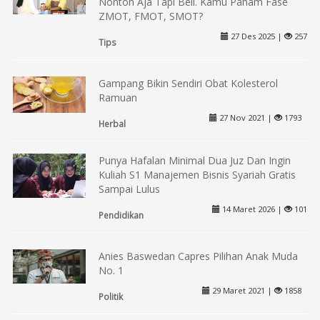
Nonton Aja Tapi Beli. Kamu Paham Fase
ZMOT, FMOT, SMOT?
27 Des 2025 |
257
Tips
Gampang Bikin Sendiri Obat Kolesterol
Ramuan
27 Nov 2021 |
1793
Herbal
Punya Hafalan Minimal Dua Juz Dan Ingin
Kuliah S1 Manajemen Bisnis Syariah Gratis
Sampai Lulus
14 Maret 2026 |
101
Pendidikan
Anies Baswedan Capres Pilihan Anak Muda
No. 1
29 Maret 2021 |
1858
Politik