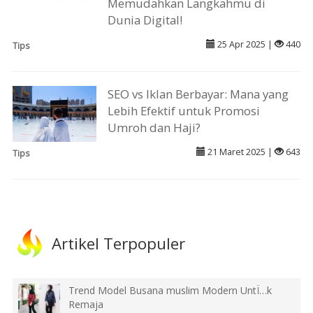
Memudahkan Langkahmu di
Dunia Digital!
25 Apr 2025 |
440
Tips
SEO vs Iklan Berbayar: Mana yang
Lebih Efektif untuk Promosi
Umroh dan Haji?
21 Maret 2025 |
643
Tips
Artikel Terpopuler
Trend Model Busana muslim Modern UntÏ…k
Remaja