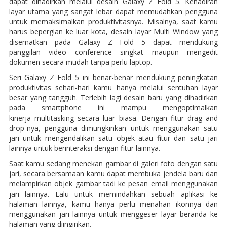
dapat dihadirkan melalui desain Galaxy Z Fold 5. Kehadiran
layar utama yang sangat lebar dapat memudahkan pengguna
untuk memaksimalkan produktivitasnya. Misalnya, saat kamu
harus bepergian ke luar kota, desain layar Multi Window yang
disematkan pada Galaxy Z Fold 5 dapat mendukung
panggilan video conference singkat maupun mengedit
dokumen secara mudah tanpa perlu laptop.
Seri Galaxy Z Fold 5 ini benar-benar mendukung peningkatan
produktivitas sehari-hari kamu hanya melalui sentuhan layar
besar yang tangguh. Terlebih lagi desain baru yang dihadirkan
pada smartphone ini mampu mengoptimalkan
kinerja multitasking secara luar biasa. Dengan fitur drag and
drop-nya, pengguna dimungkinkan untuk menggunakan satu
jari untuk mengendalikan satu objek atau fitur dan satu jari
lainnya untuk berinteraksi dengan fitur lainnya.
Saat kamu sedang menekan gambar di galeri foto dengan satu
jari, secara bersamaan kamu dapat membuka jendela baru dan
melampirkan objek gambar tadi ke pesan email menggunakan
jari lainnya. Lalu untuk memindahkan sebuah aplikasi ke
halaman lainnya, kamu hanya perlu menahan ikonnya dan
menggunakan jari lainnya untuk menggeser layar beranda ke
halaman yang diinginkan.