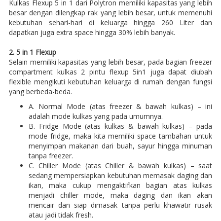
Kulkas Flexup 5 in 1 dari Polytron memiliki kapasitas yang lebih
besar dengan dilengkap rak yang lebih besar, untuk memenuhi
kebutuhan sehari-hari di keluarga hingga 260 Liter dan
dapatkan juga extra space hingga 30% lebih banyak.
2. 5 in 1 Flexup
Selain memiliki kapasitas yang lebih besar, pada bagian freezer
compartment kulkas 2 pintu flexup 5in1 juga dapat diubah
flexible mengikuti kebutuhan keluarga di rumah dengan fungsi
yang berbeda-beda.
A. Normal Mode (atas freezer & bawah kulkas) – ini
adalah mode kulkas yang pada umumnya.
B. Fridge Mode (atas kulkas & bawah kulkas) – pada
mode fridge, maka kita memiliki space tambahan untuk
menyimpan makanan dari buah, sayur hingga minuman
tanpa freezer.
C. Chiller Mode (atas Chiller & bawah kulkas) – saat
sedang mempersiapkan kebutuhan memasak daging dan
ikan, maka cukup mengaktifkan bagian atas kulkas
menjadi chiller mode, maka daging dan ikan akan
mencair dan siap dimasak tanpa perlu khawatir rusak
atau jadi tidak fresh.