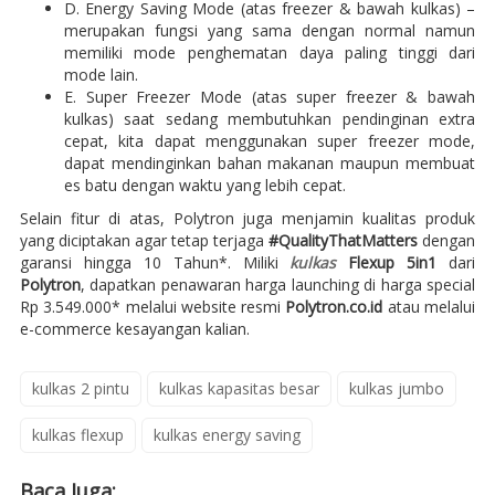
D. Energy Saving Mode (atas freezer & bawah kulkas) –
merupakan fungsi yang sama dengan normal namun
memiliki mode penghematan daya paling tinggi dari
mode lain.
E. Super Freezer Mode (atas super freezer & bawah
kulkas) saat sedang membutuhkan pendinginan extra
cepat, kita dapat menggunakan super freezer mode,
dapat mendinginkan bahan makanan maupun membuat
es batu dengan waktu yang lebih cepat.
Selain fitur di atas, Polytron juga menjamin kualitas produk
yang diciptakan agar tetap terjaga
#QualityThatMatters
dengan
garansi hingga 10 Tahun*. Miliki
kulkas
Flexup 5in1
dari
Polytron
, dapatkan penawaran harga launching di harga special
Rp 3.549.000* melalui website resmi
Polytron.co.id
atau melalui
e-commerce kesayangan kalian.
kulkas 2 pintu
kulkas kapasitas besar
kulkas jumbo
kulkas flexup
kulkas energy saving
Baca Juga: