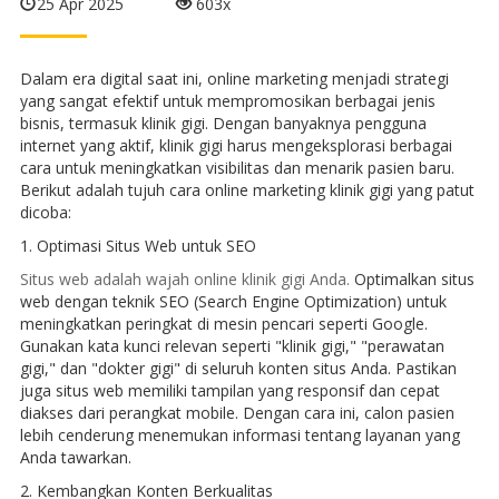
25 Apr 2025
603x
Dalam era digital saat ini, online marketing menjadi strategi
yang sangat efektif untuk mempromosikan berbagai jenis
bisnis, termasuk klinik gigi. Dengan banyaknya pengguna
internet yang aktif, klinik gigi harus mengeksplorasi berbagai
cara untuk meningkatkan visibilitas dan menarik pasien baru.
Berikut adalah tujuh cara online marketing klinik gigi yang patut
dicoba:
1. Optimasi Situs Web untuk SEO
Situs web adalah wajah online klinik gigi Anda.
Optimalkan situs
web dengan teknik SEO (Search Engine Optimization) untuk
meningkatkan peringkat di mesin pencari seperti Google.
Gunakan kata kunci relevan seperti "klinik gigi," "perawatan
gigi," dan "dokter gigi" di seluruh konten situs Anda. Pastikan
juga situs web memiliki tampilan yang responsif dan cepat
diakses dari perangkat mobile. Dengan cara ini, calon pasien
lebih cenderung menemukan informasi tentang layanan yang
Anda tawarkan.
2. Kembangkan Konten Berkualitas