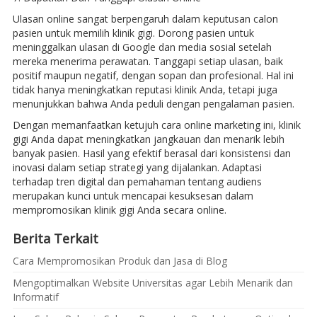
Ulasan online sangat berpengaruh dalam keputusan calon
pasien untuk memilih klinik gigi. Dorong pasien untuk
meninggalkan ulasan di Google dan media sosial setelah
mereka menerima perawatan. Tanggapi setiap ulasan, baik
positif maupun negatif, dengan sopan dan profesional. Hal ini
tidak hanya meningkatkan reputasi klinik Anda, tetapi juga
menunjukkan bahwa Anda peduli dengan pengalaman pasien.
Dengan memanfaatkan ketujuh cara online marketing ini, klinik
gigi Anda dapat meningkatkan jangkauan dan menarik lebih
banyak pasien. Hasil yang efektif berasal dari konsistensi dan
inovasi dalam setiap strategi yang dijalankan. Adaptasi
terhadap tren digital dan pemahaman tentang audiens
merupakan kunci untuk mencapai kesuksesan dalam
mempromosikan klinik gigi Anda secara online.
Berita Terkait
Cara Mempromosikan Produk dan Jasa di Blog
Mengoptimalkan Website Universitas agar Lebih Menarik dan
Informatif