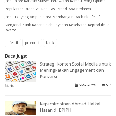
Jasa Salon: Rahasia Sukses Perawatan Rambut yang Optimal
Popularitas Brand vs. Reputasi Brand: Apa Bedanya?
Jasa SEO yang Ampuh: Cara Membangun Backlink Efektif
Mengenal Klinik Raden Saleh Layanan Kesehatan Reproduksi di
Jakarta
efektif
promosi
klinik
Baca Juga:
Strategi Konten Sosial Media untuk
Meningkatkan Engagement dan
Konversi
6 Maret 2025 |
654
Bisnis
Kepemimpinan Ahmad Haikal
Hasan di BPJPH