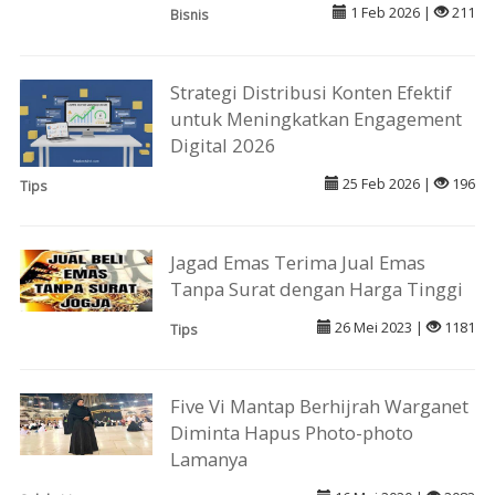
1 Feb 2026 |
211
Bisnis
Strategi Distribusi Konten Efektif
untuk Meningkatkan Engagement
Digital 2026
25 Feb 2026 |
196
Tips
Jagad Emas Terima Jual Emas
Tanpa Surat dengan Harga Tinggi
26 Mei 2023 |
1181
Tips
Five Vi Mantap Berhijrah Warganet
Diminta Hapus Photo-photo
Lamanya