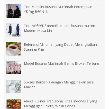
Tips Memilih Busana Muslimah Perempuan
YÐ°ng BÐ°Ñ–k
Tips ÑÐ°Ð³Ð° memilih model busana muslim
Modern Masa Kini
Referensi Minuman yang Dapat Meningkatkan
Stamina Pria
Model Busana Muslimah Gamis Brokat Terbaru
Sukses Berbisnis dengan Menggunakan Jasa
Maklon
Aneka Kuliner Tradisional Khas Indonesia yang
Menggugah Selera, Wajib Coba !