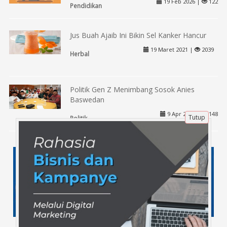
19 Feb 2026 |
122
Pendidikan
Jus Buah Ajaib Ini Bikin Sel Kanker Hancur
19 Maret 2021 |
2039
Herbal
Politik Gen Z Menimbang Sosok Anies
Baswedan
9 Apr 2026 |
148
Tutup
Politik