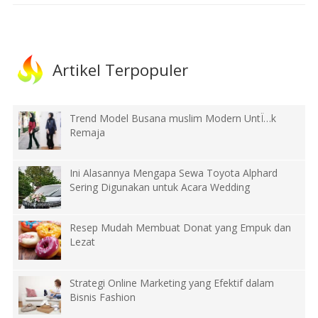
Artikel Terpopuler
Trend Model Busana muslim Modern UntÏ…k
Remaja
Ini Alasannya Mengapa Sewa Toyota Alphard
Sering Digunakan untuk Acara Wedding
Resep Mudah Membuat Donat yang Empuk dan
Lezat
Strategi Online Marketing yang Efektif dalam
Bisnis Fashion