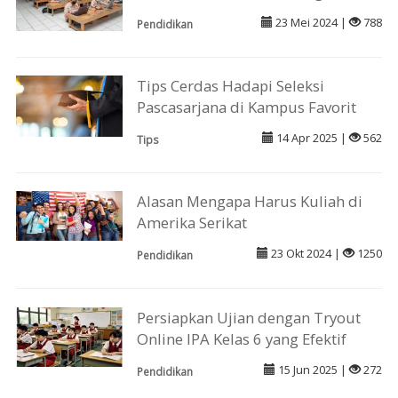
23 Mei 2024 |
788
Pendidikan
Tips Cerdas Hadapi Seleksi
Pascasarjana di Kampus Favorit
14 Apr 2025 |
562
Tips
Alasan Mengapa Harus Kuliah di
Amerika Serikat
23 Okt 2024 |
1250
Pendidikan
Persiapkan Ujian dengan Tryout
Online IPA Kelas 6 yang Efektif
15 Jun 2025 |
272
Pendidikan