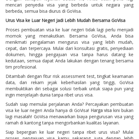
mencari penyedia visa yang berbeda untuk negara yang
berbeda, semua bisa diurus di GoVisa.
Urus Visa ke Luar Negeri Jadi Lebih Mudah Bersama GoVisa
Proses pembuatan visa ke luar negeri tidak lagi perlu menjadi
momok yang menakutkan. Bersama GoVisa, Anda bisa
menikmati pengalaman mengurus visa yang lebih mudah,
cepat, dan terpercaya. Mulai dari konsultasi gratis, penyediaan
dokumen, hingga pengajuan visa tanpa harus datang ke
kedutaan, semua dapat Anda lakukan dengan tenang bersama
tim profesional.
Ditambah dengan fitur risk assessment test, tingkat keamanan
data, dan rekam jejak keberhasilan yang tinggi, GoVisa
membuktikan diri sebagai solusi terbaik untuk siapa pun yang
ingin menjelajah dunia tanpa ribet urus visa.
Sudah siap memulai perjalanan Anda? Percayakan pembuatan
visa ke luar negeri Anda hanya di GoVisa!
Harga visa
kini bukan
lagi masalah! GoVisa menawarkan biaya pengurusan visa yang
ramah di kantong tanpa mengorbankan kualitas layanan.
Siap bepergian ke luar negeri tanpa ribet urus visa? Mulai
proses pengajuan visa kamu sekarang juga dengan lebih