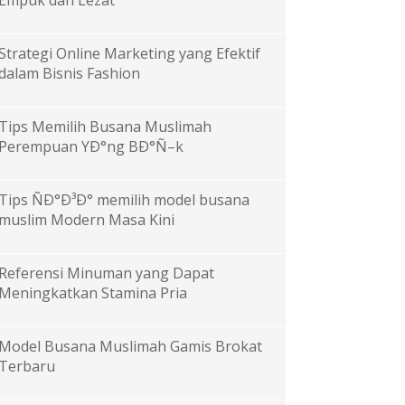
Empuk dan Lezat
Strategi Online Marketing yang Efektif
dalam Bisnis Fashion
Tips Memilih Busana Muslimah
Perempuan YÐ°ng BÐ°Ñ–k
Tips ÑÐ°Ð³Ð° memilih model busana
muslim Modern Masa Kini
Referensi Minuman yang Dapat
Meningkatkan Stamina Pria
Model Busana Muslimah Gamis Brokat
Terbaru