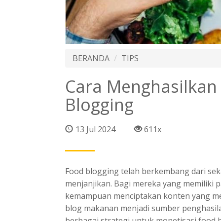
BERANDA
TIPS
Cara Menghasilkan
Blogging
13 Jul 2024
611x
Food blogging
telah berkembang dari sek
menjanjikan. Bagi mereka yang memiliki p
kemampuan
menciptakan konten yang m
blog makanan menjadi sumber penghasila
berbagai strategi untuk
monetisasi food 