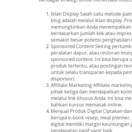
Iklan Display Salah satu metode pa
blog adalah melalui iklan display. 
memungkinkan Anda menempatkan ikl
berdasarkan jumlah klik atau impress
semakin besar potensi penghasilan da
Sponsored Content Seiring pertumb
peralatan dapur, atau restoran mu
sponsored content. Ini bisa berupa
produk tertentu, atau postingan ten
untuk selalu transparan kepada pe
disponsori.
Affiliate Marketing Affiliate market
pihak ketiga dan mendapatkan komis
melalui link khusus Anda. Ini bisa 
bahkan kursus memasak online.
Menjual Produk Digital Ciptakan dan j
berupa e-book resep, meal planner,
digital memiliki margin keuntungan
pendapatan pasif yang baik.