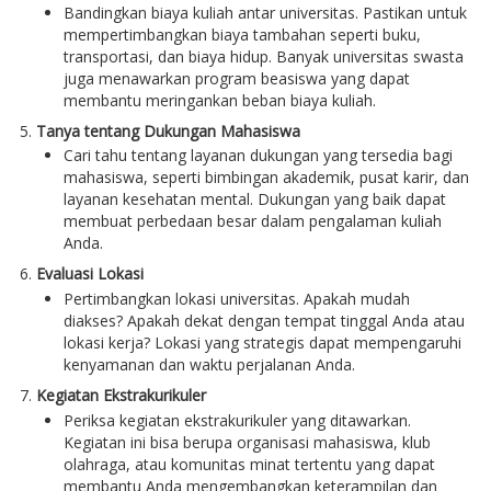
Bandingkan biaya kuliah antar universitas. Pastikan untuk
mempertimbangkan biaya tambahan seperti buku,
transportasi, dan biaya hidup. Banyak universitas swasta
juga menawarkan program beasiswa yang dapat
membantu meringankan beban biaya kuliah.
5.
Tanya tentang Dukungan Mahasiswa
Cari tahu tentang layanan dukungan yang tersedia bagi
mahasiswa, seperti bimbingan akademik, pusat karir, dan
layanan kesehatan mental. Dukungan yang baik dapat
membuat perbedaan besar dalam pengalaman kuliah
Anda.
6.
Evaluasi Lokasi
Pertimbangkan lokasi universitas. Apakah mudah
diakses? Apakah dekat dengan tempat tinggal Anda atau
lokasi kerja? Lokasi yang strategis dapat mempengaruhi
kenyamanan dan waktu perjalanan Anda.
7.
Kegiatan Ekstrakurikuler
Periksa kegiatan ekstrakurikuler yang ditawarkan.
Kegiatan ini bisa berupa organisasi mahasiswa, klub
olahraga, atau komunitas minat tertentu yang dapat
membantu Anda mengembangkan keterampilan dan