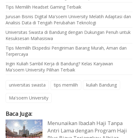
Tips Memilih Headset Gaming Terbaik
Jurusan Bisnis Digital Ma'soem University Melatih Adaptasi dan
Analisis Data di Tengah Perubahan Teknologi
Universitas Swasta di Bandung dengan Dukungan Penuh untuk
Kesuksesan Mahasiswa
Tips Memilih Ekspedisi Pengiriman Barang Murah, Aman dan
Terpercaya
Ingin Kuliah Sambil Kerja di Bandung? Kelas Karyawan
Ma'soem University Pilihan Terbaik
universitas swasta
tips memilih
kuliah Bandung
Ma'soem University
Baca Juga:
Menunaikan Ibadah Haji Tanpa
Antri Lama dengan Program Haji
Plus Biaya Terjangkau Alhijaz