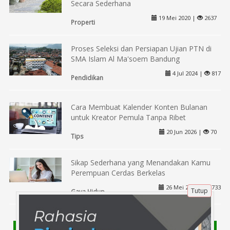
Secara Sederhana
19 Mei 2020 |
2637
Properti
Proses Seleksi dan Persiapan Ujian PTN di
SMA Islam Al Ma'soem Bandung
4 Jul 2024 |
817
Pendidikan
Cara Membuat Kalender Konten Bulanan
untuk Kreator Pemula Tanpa Ribet
20 Jun 2026 |
70
Tips
Sikap Sederhana yang Menandakan Kamu
Perempuan Cerdas Berkelas
26 Mei 2023 |
733
Tutup
Gaya Hidup