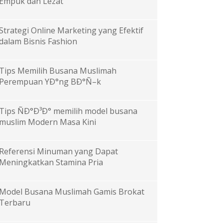
Empuk dan Lezat
Strategi Online Marketing yang Efektif
dalam Bisnis Fashion
Tips Memilih Busana Muslimah
Perempuan YÐ°ng BÐ°Ñ–k
Tips ÑÐ°Ð³Ð° memilih model busana
muslim Modern Masa Kini
Referensi Minuman yang Dapat
Meningkatkan Stamina Pria
Model Busana Muslimah Gamis Brokat
Terbaru