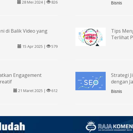
28 Mei 2024 |
826
Bisnis
eni di Balik Video yang
Tips Meng
Terlihat 
15 Apr 2025 |
579
gkatkan Engagement
Strategi 
eatif
dengan J
21 Maret 2025 |
612
Bisnis