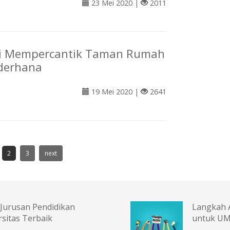
23 Mei 2020 |
2011
asi Mempercantik Taman Rumah
derhana
19 Mei 2020 |
2641
2
3
next
: Jurusan Pendidikan
Langkah 
rsitas Terbaik
untuk UM