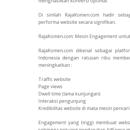
menghasilkan konversi optimal.
Di sinilah RajaKomen.com hadir sebag
performa website secara signifikan.
RajaKomen.com: Mesin Engagement untuk
RajaKomen.com dikenal sebagai platf
Indonesia dengan ratusan ribu member 
meningkatkan :
Traffic website
Page views
Dwell time (lama kunjungan)
Interaksi pengunjung
Kredibilitas website di mata mesin pencari
Engagement yang tinggi membuat website 
sehingga peluang pendapatan AdSense me