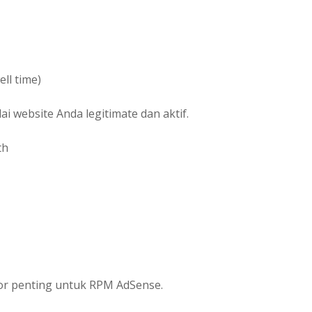
ll time)
i website Anda legitimate dan aktif.
th
tor penting untuk RPM AdSense.