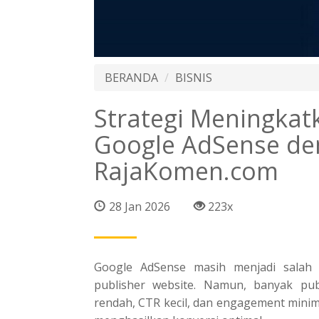
BERANDA
BISNIS
Strategi Meningkat
Google AdSense d
RajaKomen.com
28 Jan 2026
223x
Google AdSense masih menjadi salah 
publisher website. Namun, banyak publ
rendah, CTR kecil, dan engagement minim. 