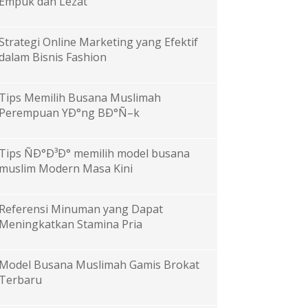
Empuk dan Lezat
Strategi Online Marketing yang Efektif
dalam Bisnis Fashion
Tips Memilih Busana Muslimah
Perempuan YÐ°ng BÐ°Ñ–k
Tips ÑÐ°Ð³Ð° memilih model busana
muslim Modern Masa Kini
Referensi Minuman yang Dapat
Meningkatkan Stamina Pria
Model Busana Muslimah Gamis Brokat
Terbaru