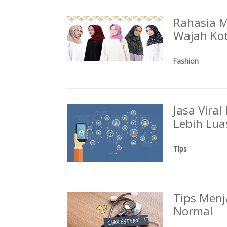
Rahasia M
Wajah Kot
Fashion
Jasa Vira
Lebih Lua
Tips
Tips Menj
Normal