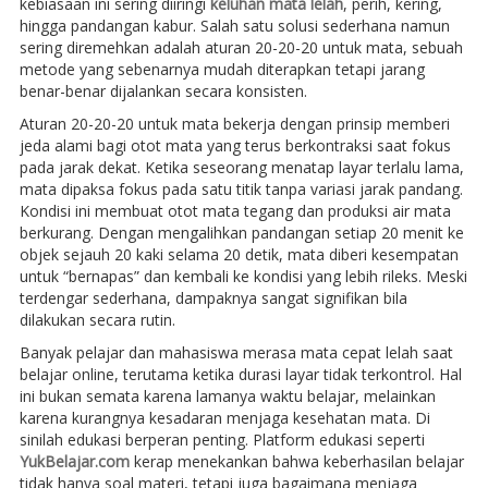
kebiasaan ini sering diiringi
keluhan mata lelah
, perih, kering,
hingga pandangan kabur. Salah satu solusi sederhana namun
sering diremehkan adalah aturan 20-20-20 untuk mata, sebuah
metode yang sebenarnya mudah diterapkan tetapi jarang
benar-benar dijalankan secara konsisten.
Aturan 20-20-20 untuk mata bekerja dengan prinsip memberi
jeda alami bagi otot mata yang terus berkontraksi saat fokus
pada jarak dekat. Ketika seseorang menatap layar terlalu lama,
mata dipaksa fokus pada satu titik tanpa variasi jarak pandang.
Kondisi ini membuat otot mata tegang dan produksi air mata
berkurang. Dengan mengalihkan pandangan setiap 20 menit ke
objek sejauh 20 kaki selama 20 detik, mata diberi kesempatan
untuk “bernapas” dan kembali ke kondisi yang lebih rileks. Meski
terdengar sederhana, dampaknya sangat signifikan bila
dilakukan secara rutin.
Banyak pelajar dan mahasiswa merasa mata cepat lelah saat
belajar online, terutama ketika durasi layar tidak terkontrol. Hal
ini bukan semata karena lamanya waktu belajar, melainkan
karena kurangnya kesadaran menjaga kesehatan mata. Di
sinilah edukasi berperan penting. Platform edukasi seperti
YukBelajar.com
kerap menekankan bahwa keberhasilan belajar
tidak hanya soal materi, tetapi juga bagaimana menjaga