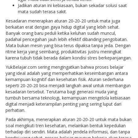
Jadikan aturan ini kebiasaan, bukan sekadar solusi saat
mata sudah terasa sakit.
Kesadaran menerapkan aturan 20-20-20 untuk mata juga
berkaitan erat dengan gaya hidup digital yang lebih sehat.
Banyak orang baru peduli ketika keluhan sudah muncul,
padahal pencegahan jauh lebih efektif dibanding pengobatan.
Mata bukan mesin yang bisa terus dipaksa tanpa jeda. Dengan
ritme kerja yang seimbang, produktivitas justru meningkat
karena tubuh tidak berada dalam kondisi stres berkepanjangan.
YukBelajar.com sering mengingatkan bahwa proses belajar
yang ideal adalah yang memperhatikan keseimbangan antara
kemampuan kognitif dan kesehatan fisik. Aturan sederhana
seperti 20-20-20 bisa menjadi langkah awal untuk membangun
kesadaran tersebut. Terutama bagi generasi muda yang
tumbuh bersama teknologi, kemampuan mengelola kebiasaan
digital menjadi keterampilan penting yang sering luput dari
perhatian.
Pada akhirnya, menerapkan aturan 20-20-20 untuk mata bukan
soal mengikuti tren kesehatan, melainkan bentuk kepedulian
terhadap diri sendiri. Mata adalah jendela informasi, dan tanpa
kondisi yang sehat, proses belajar maupun bekerja akan terasa