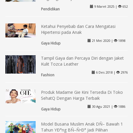
9 Maret 2025 |
652
Pendidikan
Ketahui Penyebab dan Cara Mengatasi
Hipertensi pada Anak
21 Mei 2020 |
1898
Gaya Hidup
Tampil Gaya dan Percaya Diri dengan Jaket
Kulit Tozca Leather
6 Des 2018 |
2976
Fashion
Produk Madame Gie Kini Tersedia Di Toko
SehatQ Dengan Harga Terbaik
30 Agu 2021 |
1886
Gaya Hidup
Model Busana Muslim Anak DÑ– Bawah 1
Tahun YÐ°ng BÑ–Ñ•Ð° Jadi Pilihan