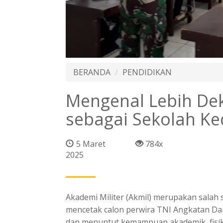
BERANDA
PENDIDIKAN
Mengenal Lebih Dek
sebagai Sekolah Ke
5 Maret
784x
2025
Akademi Militer (Akmil) merupakan salah
mencetak calon perwira TNI Angkatan Darat
dan menuntut kemampuan akademik, fisik,