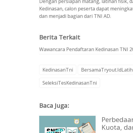
Dengan persiapan matang, latihan fisik, d
Kedinasan, calon peserta dapat meningka
dan menjadi bagian dari TNI AD.
Berita Terkait
Wawancara Pendaftaran Kedinasan TNI 20
KedinasanTni
BersamaTryout.IdLati
SeleksiTesKedinasanTni
Baca Juga:
Perbedaan
Kuota, da