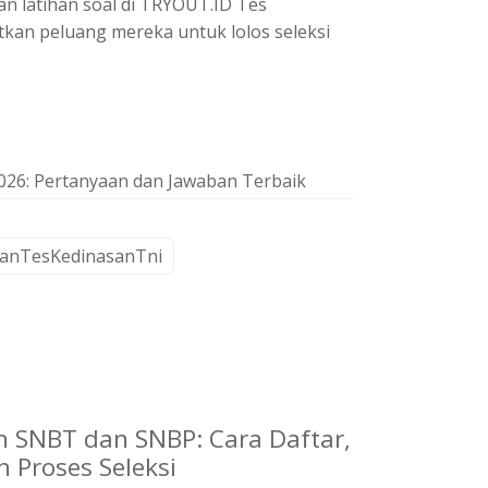
an latihan soal di TRYOUT.ID Tes
tkan peluang mereka untuk lolos seleksi
26: Pertanyaan dan Jawaban Terbaik
hanTesKedinasanTni
 SNBT dan SNBP: Cara Daftar,
n Proses Seleksi