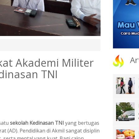
Ar
at Akademi Militer
dinasan TNI
 satu
sekolah Kedinasan TNI
yang bertugas
 (AD). Pendidikan di Akmil sangat disiplin
 serta mental yang kuat. Bagi calon