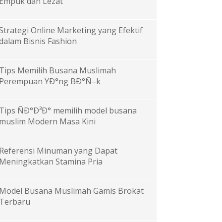
Empuk dan Lezat
Strategi Online Marketing yang Efektif
dalam Bisnis Fashion
Tips Memilih Busana Muslimah
Perempuan YÐ°ng BÐ°Ñ–k
Tips ÑÐ°Ð³Ð° memilih model busana
muslim Modern Masa Kini
Referensi Minuman yang Dapat
Meningkatkan Stamina Pria
Model Busana Muslimah Gamis Brokat
Terbaru