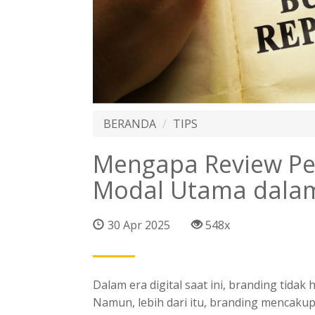
BERANDA
TIPS
Mengapa Review Pe
Modal Utama dalam
30 Apr 2025
548x
Dalam era digital saat ini, branding tida
Namun, lebih dari itu, branding mencak