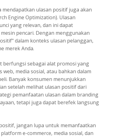
a mendapatkan ulasan positif juga akan
h Engine Optimization). Ulasan
ci yang relevan, dan ini dapat
i mesin pencari. Dengan menggunakan
ositif" dalam konteks ulasan pelanggan,
ne merek Anda.
t berfungsi sebagai alat promosi yang
tus web, media sosial, atau bahkan dalam
mbeli. Banyak konsumen menunjukkan
 setelah melihat ulasan positif dari
trategi pemanfaatan ulasan dalam branding
ayaan, tetapi juga dapat berefek langsung
ositif, jangan lupa untuk memanfaatkan
k platform e-commerce, media sosial, dan