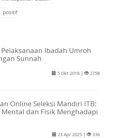
positif
a Pelaksanaan Ibadah Umroh
engan Sunnah
5 Okt 2018 |
2758
an Online Seleksi Mandiri ITB:
 Mental dan Fisik Menghadapi
23 Apr 2025 |
336