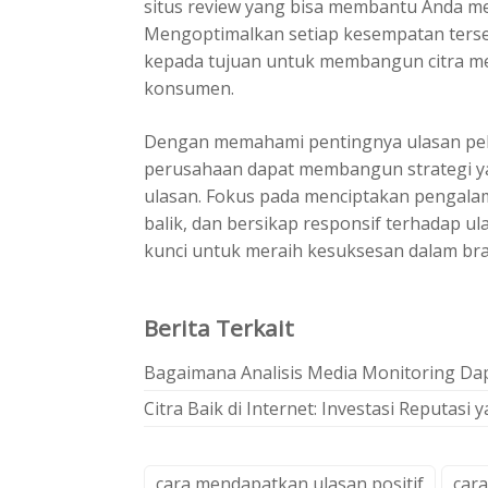
situs review yang bisa membantu Anda m
Mengoptimalkan setiap kesempatan ters
kepada tujuan untuk membangun citra me
konsumen.
Dengan memahami pentingnya ulasan pela
perusahaan dapat membangun strategi ya
ulasan. Fokus pada menciptakan pengalam
balik, dan bersikap responsif terhadap u
kunci untuk meraih kesuksesan dalam bran
Berita Terkait
Bagaimana Analisis Media Monitoring Dap
Citra Baik di Internet: Investasi Reputa
cara mendapatkan ulasan positif
car