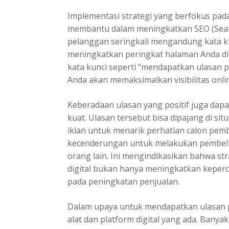
Implementasi strategi yang berfokus pad
membantu dalam meningkatkan SEO (Searc
pelanggan seringkali mengandung kata kun
meningkatkan peringkat halaman Anda d
kata kunci seperti "mendapatkan ulasan p
Anda akan memaksimalkan visibilitas onli
Keberadaan ulasan yang positif juga dapa
kuat. Ulasan tersebut bisa dipajang di si
iklan untuk menarik perhatian calon pe
kecenderungan untuk melakukan pembelian
orang lain. Ini mengindikasikan bahwa s
digital bukan hanya meningkatkan keperc
pada peningkatan penjualan.
Dalam upaya untuk mendapatkan ulasan p
alat dan platform digital yang ada. Banya