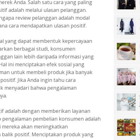
ek Anda. Salah satu cara yang paling
if adalah melalui ulasan pelanggan.
engapa review pelanggan adalah modal
mana
cara mendapatkan ulasan positif
.
ial yang dapat membentuk kepercayaan
rkan berbagai studi, konsumen
gan lain lebih daripada informasi yang
Hal ini menciptakan efek sosial yang
 aman untuk membeli produk jika banyak
ositif. Jika Anda ingin tahu cara
tuk menyadari bahwa pengalaman
ya.
if
adalah dengan memberikan layanan
ap pengalaman pembelian konsumen adalah
 mereka akan meningkatkan
lik positif. Menciptakan produk yang