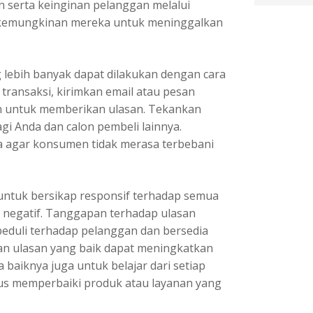
 serta keinginan pelanggan melalui
n kemungkinan mereka untuk meninggalkan
g lebih banyak dapat dilakukan dengan cara
transaksi, kirimkan email atau pesan
n untuk memberikan ulasan. Tekankan
i Anda dan calon pembeli lainnya.
 agar konsumen tidak merasa terbebani
 untuk bersikap responsif terhadap semua
n negatif. Tanggapan terhadap ulasan
eduli terhadap pelanggan dan bersedia
an ulasan yang baik dapat meningkatkan
a baiknya juga untuk belajar dari setiap
rus memperbaiki produk atau layanan yang