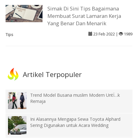
Simak Di Sini Tips Bagaimana
Membuat Surat Lamaran Kerja
Yang Benar Dan Menarik
23 Feb 2022 |
1989
Tips
Artikel Terpopuler
Trend Model Busana muslim Modern UntÏ…k
Remaja
Ini Alasannya Mengapa Sewa Toyota Alphard
Sering Digunakan untuk Acara Wedding