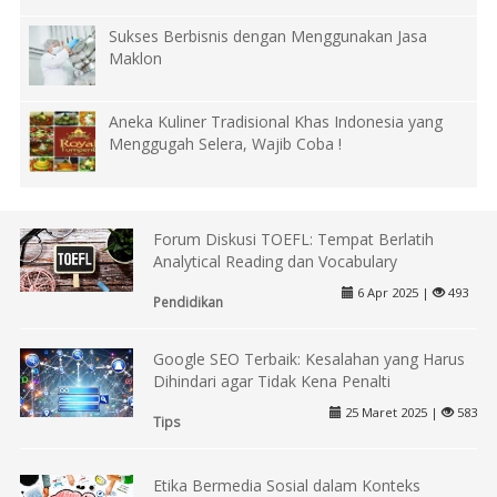
Sukses Berbisnis dengan Menggunakan Jasa
Maklon
Aneka Kuliner Tradisional Khas Indonesia yang
Menggugah Selera, Wajib Coba !
Forum Diskusi TOEFL: Tempat Berlatih
Analytical Reading dan Vocabulary
6 Apr 2025 |
493
Pendidikan
Google SEO Terbaik: Kesalahan yang Harus
Dihindari agar Tidak Kena Penalti
25 Maret 2025 |
583
Tips
Etika Bermedia Sosial dalam Konteks