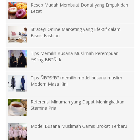
Resep Mudah Membuat Donat yang Empuk dan
Lezat
Strategi Online Marketing yang Efektif dalam
Bisnis Fashion
Tips Memilih Busana Muslimah Perempuan
YÐ°ng BÐ°Ñ–k
Tips ÑÐ°Ð³Ð° memilih model busana muslim
Modern Masa Kini
Referensi Minuman yang Dapat Meningkatkan
Stamina Pria
Model Busana Muslimah Gamis Brokat Terbaru