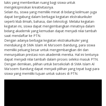
lukis yang memberikan ruang bagi siswa untuk
mengekspresikan kreativitasnya.
Selain itu, siswa yang memiliki minat di bidang keilmuan juga
dapat bergabung dalam berbagai kegiatan ekstrakurikuler
seperti klub ilmiah, bahasa, dan teknologi. Melalui kegiatan-
kegiatan ini, siswa dapat mengembangkan minatnya dalam
bidang akademik yang kemudian dapat menjadi nilai tambah
saat mendaftar ke PTN.
Dengan adanya berbagai kegiatan ekstrakurikuler yang
mendukung di SMA Islam Al Ma'soem Bandung, para siswa
memiliki peluang besar untuk mengembangkan diri dan
menunjukkan prestasi non-akademik mereka. Hal ini tentunya
dapat menjadi nilai tambah dalam proses seleksi masuk PTN.
Dengan demikian, pilihan untuk bersekolah di SMA Islam Al
Ma'soem Bandung dapat menjadi pilihan yang tepat bagi para
siswa yang memiliki tujuan untuk sukses di PTN.