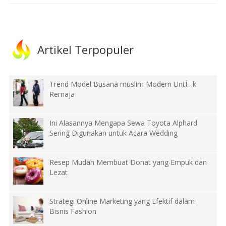
Artikel Terpopuler
Trend Model Busana muslim Modern UntÏ…k
Remaja
Ini Alasannya Mengapa Sewa Toyota Alphard
Sering Digunakan untuk Acara Wedding
Resep Mudah Membuat Donat yang Empuk dan
Lezat
Strategi Online Marketing yang Efektif dalam
Bisnis Fashion