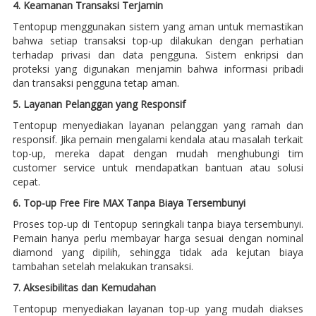
4. Keamanan Transaksi Terjamin
Tentopup menggunakan sistem yang aman untuk memastikan
bahwa setiap transaksi top-up dilakukan dengan perhatian
terhadap privasi dan data pengguna. Sistem enkripsi dan
proteksi yang digunakan menjamin bahwa informasi pribadi
dan transaksi pengguna tetap aman.
5. Layanan Pelanggan yang Responsif
Tentopup menyediakan layanan pelanggan yang ramah dan
responsif. Jika pemain mengalami kendala atau masalah terkait
top-up, mereka dapat dengan mudah menghubungi tim
customer service untuk mendapatkan bantuan atau solusi
cepat.
6. Top-up Free Fire MAX Tanpa Biaya Tersembunyi
Proses top-up di Tentopup seringkali tanpa biaya tersembunyi.
Pemain hanya perlu membayar harga sesuai dengan nominal
diamond yang dipilih, sehingga tidak ada kejutan biaya
tambahan setelah melakukan transaksi.
7. Aksesibilitas dan Kemudahan
Tentopup menyediakan layanan top-up yang mudah diakses