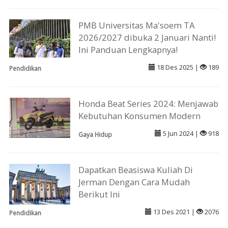
PMB Universitas Ma'soem TA
2026/2027 dibuka 2 Januari Nanti!
Ini Panduan Lengkapnya!
18 Des 2025 |
189
Pendidikan
Honda Beat Series 2024: Menjawab
Kebutuhan Konsumen Modern
5 Jun 2024 |
918
Gaya Hidup
Dapatkan Beasiswa Kuliah Di
Jerman Dengan Cara Mudah
Berikut Ini
13 Des 2021 |
2076
Pendidikan