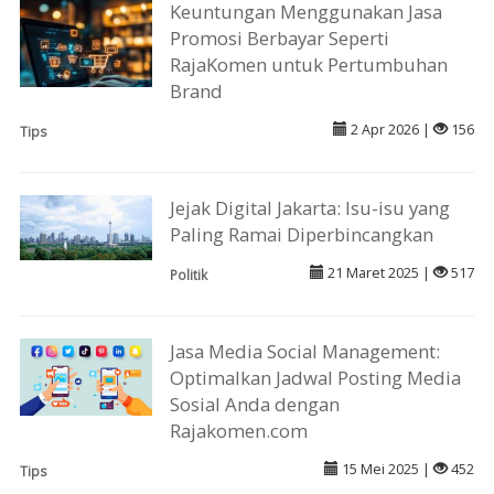
Keuntungan Menggunakan Jasa
Promosi Berbayar Seperti
RajaKomen untuk Pertumbuhan
Brand
2 Apr 2026 |
156
Tips
Jejak Digital Jakarta: Isu-isu yang
Paling Ramai Diperbincangkan
21 Maret 2025 |
517
Politik
Jasa Media Social Management:
Optimalkan Jadwal Posting Media
Sosial Anda dengan
Rajakomen.com
15 Mei 2025 |
452
Tips