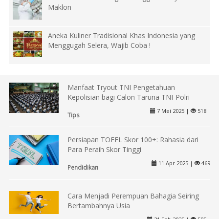
Maklon
Aneka Kuliner Tradisional Khas Indonesia yang
Menggugah Selera, Wajib Coba !
Manfaat Tryout TNI Pengetahuan
Kepolisian bagi Calon Taruna TNI-Polri
7 Mei 2025 |
518
Tips
Persiapan TOEFL Skor 100+: Rahasia dari
Para Peraih Skor Tinggi
11 Apr 2025 |
469
Pendidikan
Cara Menjadi Perempuan Bahagia Seiring
Bertambahnya Usia