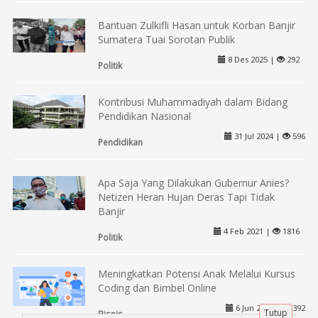
Bantuan Zulkifli Hasan untuk Korban Banjir
Sumatera Tuai Sorotan Publik
8 Des 2025 |
292
Politik
Kontribusi Muhammadiyah dalam Bidang
Pendidikan Nasional
31 Jul 2024 |
596
Pendidikan
Apa Saja Yang Dilakukan Gubernur Anies?
Netizen Heran Hujan Deras Tapi Tidak
Banjir
4 Feb 2021 |
1816
Politik
Meningkatkan Potensi Anak Melalui Kursus
Coding dan Bimbel Online
6 Jun 2025 |
392
Tutup
Bisnis