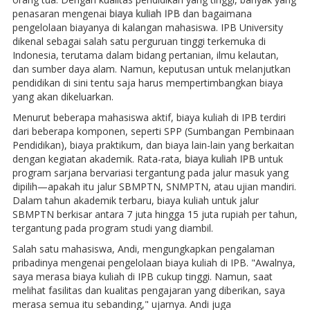
penasaran mengenai
biaya kuliah IPB
dan bagaimana
pengelolaan biayanya di kalangan mahasiswa. IPB University
dikenal sebagai salah satu perguruan tinggi terkemuka di
Indonesia, terutama dalam bidang pertanian, ilmu kelautan,
dan sumber daya alam. Namun, keputusan untuk melanjutkan
pendidikan di sini tentu saja harus mempertimbangkan biaya
yang akan dikeluarkan.
Menurut beberapa mahasiswa aktif, biaya kuliah di IPB terdiri
dari beberapa komponen, seperti SPP (Sumbangan Pembinaan
Pendidikan), biaya praktikum, dan biaya lain-lain yang berkaitan
dengan kegiatan akademik. Rata-rata,
biaya kuliah IPB
untuk
program sarjana bervariasi tergantung pada jalur masuk yang
dipilih—apakah itu jalur SBMPTN, SNMPTN, atau ujian mandiri.
Dalam tahun akademik terbaru, biaya kuliah untuk jalur
SBMPTN berkisar antara 7 juta hingga 15 juta rupiah per tahun,
tergantung pada program studi yang diambil.
Salah satu mahasiswa, Andi, mengungkapkan pengalaman
pribadinya mengenai pengelolaan biaya kuliah di IPB. "Awalnya,
saya merasa biaya kuliah di IPB cukup tinggi. Namun, saat
melihat fasilitas dan kualitas pengajaran yang diberikan, saya
merasa semua itu sebanding," ujarnya. Andi juga