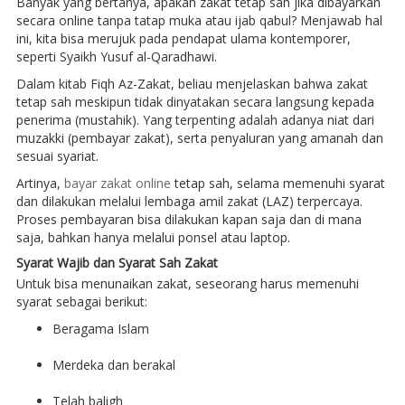
Banyak yang bertanya, apakah zakat tetap sah jika dibayarkan
secara online tanpa tatap muka atau ijab qabul? Menjawab hal
ini, kita bisa merujuk pada pendapat ulama kontemporer,
seperti Syaikh Yusuf al-Qaradhawi.
Dalam kitab Fiqh Az-Zakat, beliau menjelaskan bahwa zakat
tetap sah meskipun tidak dinyatakan secara langsung kepada
penerima (mustahik). Yang terpenting adalah adanya niat dari
muzakki (pembayar zakat), serta penyaluran yang amanah dan
sesuai syariat.
Artinya,
bayar zakat online
tetap sah, selama memenuhi syarat
dan dilakukan melalui lembaga amil zakat (LAZ) terpercaya.
Proses pembayaran bisa dilakukan kapan saja dan di mana
saja, bahkan hanya melalui ponsel atau laptop.
Syarat Wajib dan Syarat Sah Zakat
Untuk bisa menunaikan zakat, seseorang harus memenuhi
syarat sebagai berikut:
Beragama Islam
Merdeka dan berakal
Telah baligh