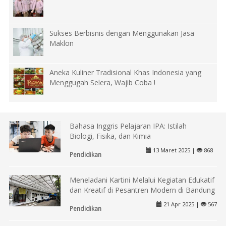
Sukses Berbisnis dengan Menggunakan Jasa
Maklon
Aneka Kuliner Tradisional Khas Indonesia yang
Menggugah Selera, Wajib Coba !
Bahasa Inggris Pelajaran IPA: Istilah
Biologi, Fisika, dan Kimia
13 Maret 2025 |
868
Pendidikan
Meneladani Kartini Melalui Kegiatan Edukatif
dan Kreatif di Pesantren Modern di Bandung
21 Apr 2025 |
567
Pendidikan