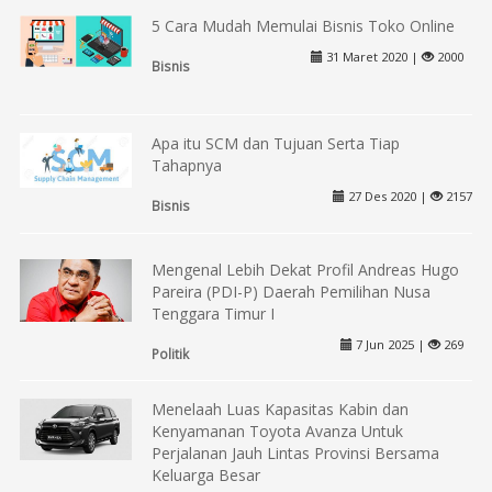
5 Cara Mudah Memulai Bisnis Toko Online
31 Maret 2020 |
2000
Bisnis
Apa itu SCM dan Tujuan Serta Tiap
Tahapnya
27 Des 2020 |
2157
Bisnis
Mengenal Lebih Dekat Profil Andreas Hugo
Pareira (PDI-P) Daerah Pemilihan Nusa
Tenggara Timur I
7 Jun 2025 |
269
Politik
Menelaah Luas Kapasitas Kabin dan
Kenyamanan Toyota Avanza Untuk
Perjalanan Jauh Lintas Provinsi Bersama
Keluarga Besar