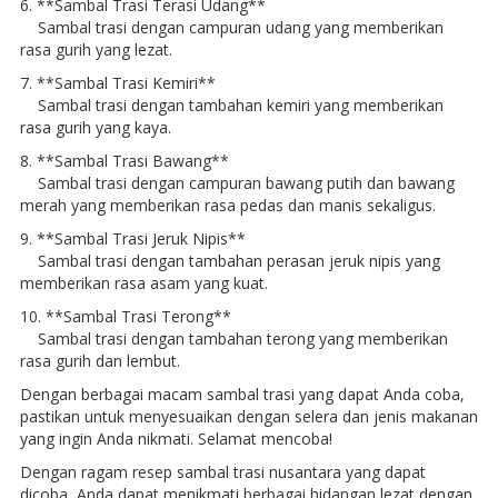
6. **Sambal Trasi Terasi Udang**
Sambal trasi dengan campuran udang yang memberikan
rasa gurih yang lezat.
7. **Sambal Trasi Kemiri**
Sambal trasi dengan tambahan kemiri yang memberikan
rasa gurih yang kaya.
8. **Sambal Trasi Bawang**
Sambal trasi dengan campuran bawang putih dan bawang
merah yang memberikan rasa pedas dan manis sekaligus.
9. **Sambal Trasi Jeruk Nipis**
Sambal trasi dengan tambahan perasan jeruk nipis yang
memberikan rasa asam yang kuat.
10. **Sambal Trasi Terong**
Sambal trasi dengan tambahan terong yang memberikan
rasa gurih dan lembut.
Dengan berbagai macam sambal trasi yang dapat Anda coba,
pastikan untuk menyesuaikan dengan selera dan jenis makanan
yang ingin Anda nikmati. Selamat mencoba!
Dengan ragam resep sambal trasi nusantara yang dapat
dicoba, Anda dapat menikmati berbagai hidangan lezat dengan