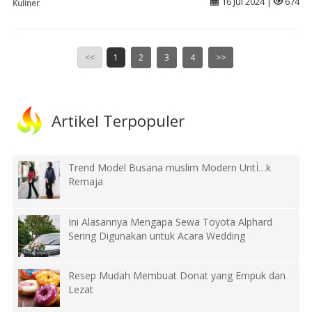
16 Jul 2024 |
674
Kuliner
<<
1
2
3
4
>>
Artikel Terpopuler
Trend Model Busana muslim Modern UntÏ…k
Remaja
Ini Alasannya Mengapa Sewa Toyota Alphard
Sering Digunakan untuk Acara Wedding
Resep Mudah Membuat Donat yang Empuk dan
Lezat