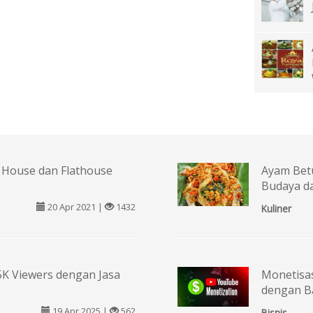
House dan Flathouse
Ayam Betu
Budaya da
20 Apr 2021 |
1432
Kuliner
5K Viewers dengan Jasa
Monetisa
dengan B
19 Apr 2025 |
562
Bisnis