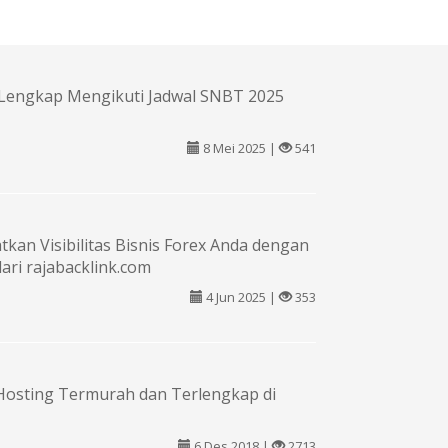
Lengkap Mengikuti Jadwal SNBT 2025
8 Mei 2025 |
541
kan Visibilitas Bisnis Forex Anda dengan
dari rajabacklink.com
4 Jun 2025 |
353
Hosting Termurah dan Terlengkap di
6 Des 2018 |
2713