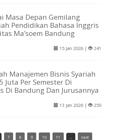
i Masa Depan Gemilang
iah Pendidikan Bahasa Inggris
sitas Ma’soem Bandung
15 Jan 2026 |
241
iah Manajemen Bisnis Syariah
5 Juta Per Semester Di
as Di Bandung Dan Jurusannya
13 Jan 2026 |
250
7
8
9
10
11
...
next