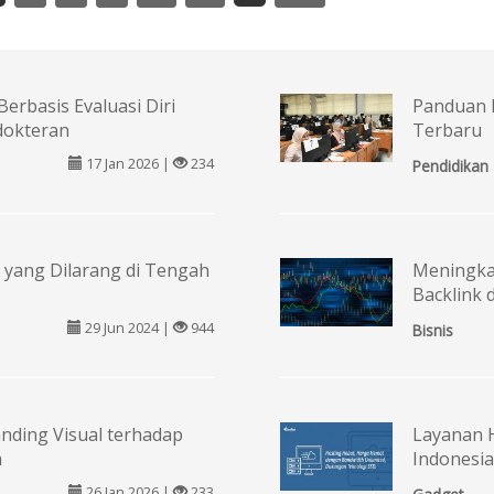
Berbasis Evaluasi Diri
Panduan 
dokteran
Terbaru
17 Jan 2026 |
234
Pendidikan
 yang Dilarang di Tengah
Meningkat
Backlink 
29 Jun 2024 |
944
Bisnis
nding Visual terhadap
Layanan 
m
Indonesia
26 Jan 2026 |
233