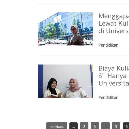
Menggapa
Lewat Kul
di Univer
Pendidikan
Biaya Kul
S1 Hanya 
Universit
Pendidikan
previous
...
2
3
4
5
6