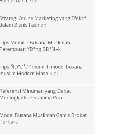
Empuk dan Lezat
Strategi Online Marketing yang Efektif
dalam Bisnis Fashion
Tips Memilih Busana Muslimah
Perempuan YÐ°ng BÐ°Ñ–k
Tips ÑÐ°Ð³Ð° memilih model busana
muslim Modern Masa Kini
Referensi Minuman yang Dapat
Meningkatkan Stamina Pria
Model Busana Muslimah Gamis Brokat
Terbaru