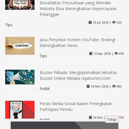
Bonafiditas Perusahaan yang Memiliki
Website Bisa Meningkatkan Kepercayaan
Pelanggan
16 Jul 2024 |
520
Tips
Jasa Penyebar Konten YouTube: Strategi
Meningkatkan Views
19 Apr 2025 |
436
Tips
Buzzer Pilkada: Mengoptimalkan Aktivitas
Buzzer Online Melalui rajakomen.com
18 Mei 2025 |
486
Politik
Peran Media Sosial dalam Peningkatan
Partisipasi Pemilu
24 Mei 2024 |
745
Tutup
Politik