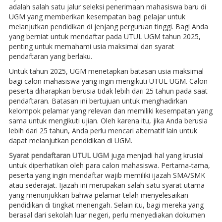
adalah salah satu jalur seleksi penerimaan mahasiswa baru di
UGM yang memberikan kesempatan bagi pelajar untuk
melanjutkan pendidikan di jenjang perguruan tinggi. Bagi Anda
yang berniat untuk mendaftar pada UTUL UGM tahun 2025,
penting untuk memahami usia maksimal dan syarat
pendaftaran yang berlaku.
Untuk tahun 2025, UGM menetapkan batasan usia maksimal
bagi calon mahasiswa yang ingin mengikuti UTUL UGM. Calon
peserta diharapkan berusia tidak lebih dari 25 tahun pada saat
pendaftaran. Batasan ini bertujuan untuk menghadirkan
kelompok pelamar yang relevan dan memiliki kesempatan yang
sama untuk mengikuti ujian. Oleh karena itu, jika Anda berusia
lebih dari 25 tahun, Anda perlu mencari alternatif lain untuk
dapat melanjutkan pendidikan di UGM.
Syarat pendaftaran UTUL UGM
juga menjadi hal yang krusial
untuk diperhatikan oleh para calon mahasiswa. Pertama-tama,
peserta yang ingin mendaftar wajib memiliki ijazah SMA/SMK
atau sederajat. Ijazah ini merupakan salah satu syarat utama
yang menunjukkan bahwa pelamar telah menyelesaikan
pendidikan di tingkat menengah. Selain itu, bagi mereka yang
berasal dari sekolah luar negeri, perlu menyediakan dokumen