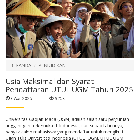
BERANDA
PENDIDIKAN
Usia Maksimal dan Syarat
Pendaftaran UTUL UGM Tahun 2025
9 Apr 2025
925x
Universitas Gadjah Mada (UGM) adalah salah satu perguruan
tinggi negeri terkemuka di Indonesia, dan setiap tahunnya,
banyak calon mahasiswa yang mendaftar untuk mengikuti
Ujian Tulis Universitas Indonesia (UTUL) UGM. UTUL UGM