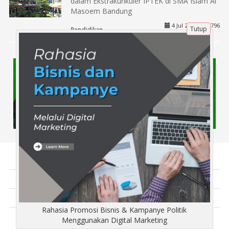
dalam Ekstrakurikuler IPTEK di SMA Islam Al
Masoem Bandung
4 Jul 2024 |
796
Tutup
Pendidikan
Tentang Kami
Artikel
Disclaimer
Rahasia Promosi Bisnis & Kampanye Politik
Menggunakan Digital Marketing
Copyright © NgorolAja.com 2018 - All rights reserved