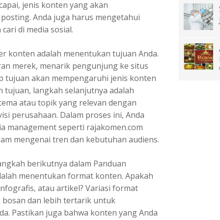
icapai, jenis konten yang akan
i posting. Anda juga harus mengetahui
ari di media sosial.
r konten adalah menentukan tujuan Anda.
an merek, menarik pengunjung ke situs
ap tujuan akan mempengaruhi jenis konten
 tujuan, langkah selanjutnya adalah
 tema atau topik yang relevan dengan
visi perusahaan. Dalam proses ini, Anda
dia management seperti rajakomen.com
am mengenai tren dan kebutuhan audiens.
 langkah berikutnya dalam
Panduan
alah menentukan format konten. Apakah
ografis, atau artikel? Variasi format
bosan dan lebih tertarik untuk
nda. Pastikan juga bahwa konten yang Anda