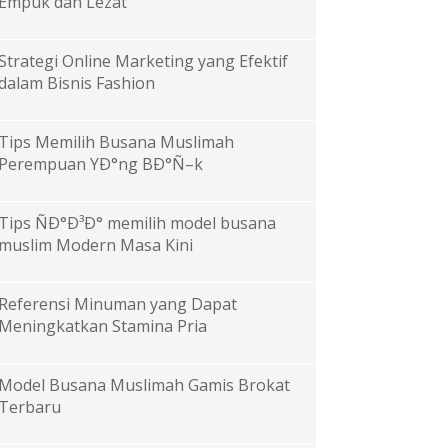
Empuk dan Lezat
Strategi Online Marketing yang Efektif
dalam Bisnis Fashion
Tips Memilih Busana Muslimah
Perempuan YÐ°ng BÐ°Ñ–k
Tips ÑÐ°Ð³Ð° memilih model busana
muslim Modern Masa Kini
Referensi Minuman yang Dapat
Meningkatkan Stamina Pria
Model Busana Muslimah Gamis Brokat
Terbaru