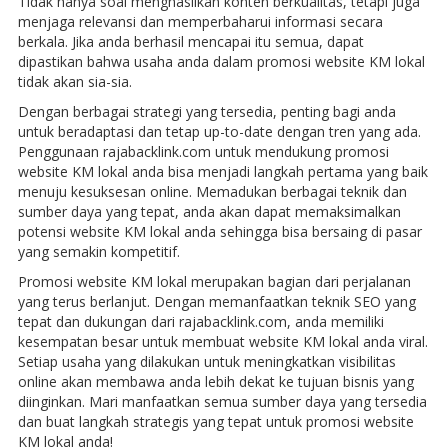
Tidak hanya soal menghasilkan konten berkualitas, tetapi juga
menjaga relevansi dan memperbaharui informasi secara
berkala. Jika anda berhasil mencapai itu semua, dapat
dipastikan bahwa usaha anda dalam promosi website KM lokal
tidak akan sia-sia.
Dengan berbagai strategi yang tersedia, penting bagi anda
untuk beradaptasi dan tetap up-to-date dengan tren yang ada.
Penggunaan rajabacklink.com untuk mendukung promosi
website KM lokal anda bisa menjadi langkah pertama yang baik
menuju kesuksesan online. Memadukan berbagai teknik dan
sumber daya yang tepat, anda akan dapat memaksimalkan
potensi website KM lokal anda sehingga bisa bersaing di pasar
yang semakin kompetitif.
Promosi website KM lokal merupakan bagian dari perjalanan
yang terus berlanjut. Dengan memanfaatkan teknik SEO yang
tepat dan dukungan dari rajabacklink.com, anda memiliki
kesempatan besar untuk membuat website KM lokal anda viral.
Setiap usaha yang dilakukan untuk meningkatkan visibilitas
online akan membawa anda lebih dekat ke tujuan bisnis yang
diinginkan. Mari manfaatkan semua sumber daya yang tersedia
dan buat langkah strategis yang tepat untuk promosi website
KM lokal anda!