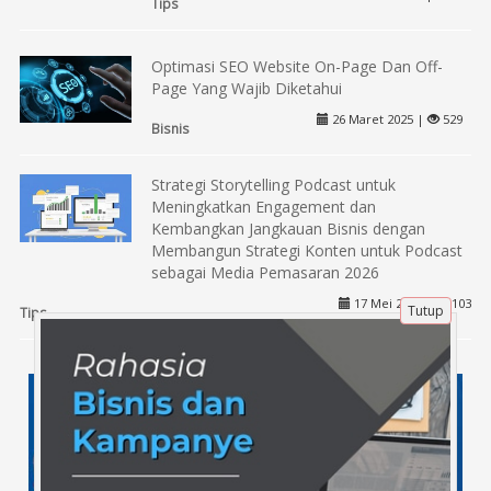
Tips
Optimasi SEO Website On-Page Dan Off-
Page Yang Wajib Diketahui
26 Maret 2025 |
529
Bisnis
Strategi Storytelling Podcast untuk
Meningkatkan Engagement dan
Kembangkan Jangkauan Bisnis dengan
Membangun Strategi Konten untuk Podcast
sebagai Media Pemasaran 2026
17 Mei 2026 |
103
Tutup
Tips