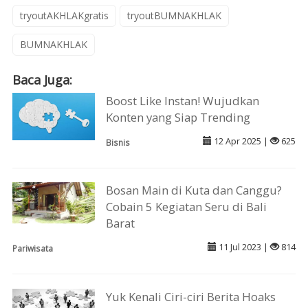
tryoutAKHLAKgratis
tryoutBUMNAKHLAK
BUMNAKHLAK
Baca Juga:
Boost Like Instan! Wujudkan
Konten yang Siap Trending
12 Apr 2025 |
625
Bisnis
Bosan Main di Kuta dan Canggu?
Cobain 5 Kegiatan Seru di Bali
Barat
11 Jul 2023 |
814
Pariwisata
Yuk Kenali Ciri-ciri Berita Hoaks