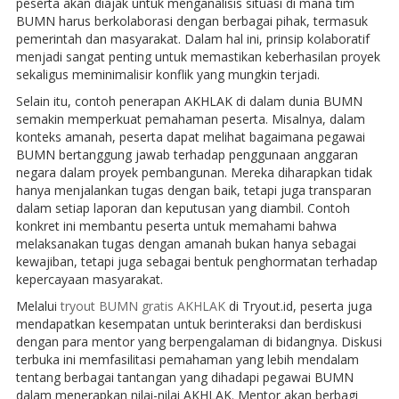
peserta akan diajak untuk menganalisis situasi di mana tim
BUMN harus berkolaborasi dengan berbagai pihak, termasuk
pemerintah dan masyarakat. Dalam hal ini, prinsip kolaboratif
menjadi sangat penting untuk memastikan keberhasilan proyek
sekaligus meminimalisir konflik yang mungkin terjadi.
Selain itu, contoh penerapan AKHLAK di dalam dunia BUMN
semakin memperkuat pemahaman peserta. Misalnya, dalam
konteks amanah, peserta dapat melihat bagaimana pegawai
BUMN bertanggung jawab terhadap penggunaan anggaran
negara dalam proyek pembangunan. Mereka diharapkan tidak
hanya menjalankan tugas dengan baik, tetapi juga transparan
dalam setiap laporan dan keputusan yang diambil. Contoh
konkret ini membantu peserta untuk memahami bahwa
melaksanakan tugas dengan amanah bukan hanya sebagai
kewajiban, tetapi juga sebagai bentuk penghormatan terhadap
kepercayaan masyarakat.
Melalui
tryout BUMN gratis AKHLAK
di Tryout.id, peserta juga
mendapatkan kesempatan untuk berinteraksi dan berdiskusi
dengan para mentor yang berpengalaman di bidangnya. Diskusi
terbuka ini memfasilitasi pemahaman yang lebih mendalam
tentang berbagai tantangan yang dihadapi pegawai BUMN
dalam menerapkan nilai-nilai AKHLAK. Mentor akan berbagi