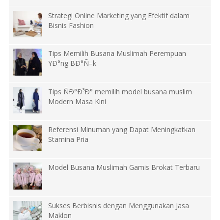
Strategi Online Marketing yang Efektif dalam
Bisnis Fashion
Tips Memilih Busana Muslimah Perempuan
YÐ°ng BÐ°Ñ–k
Tips ÑÐ°Ð³Ð° memilih model busana muslim
Modern Masa Kini
Referensi Minuman yang Dapat Meningkatkan
Stamina Pria
Model Busana Muslimah Gamis Brokat Terbaru
Sukses Berbisnis dengan Menggunakan Jasa
Maklon