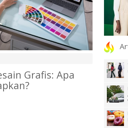
Ar
esain Grafis: Apa
apkan?