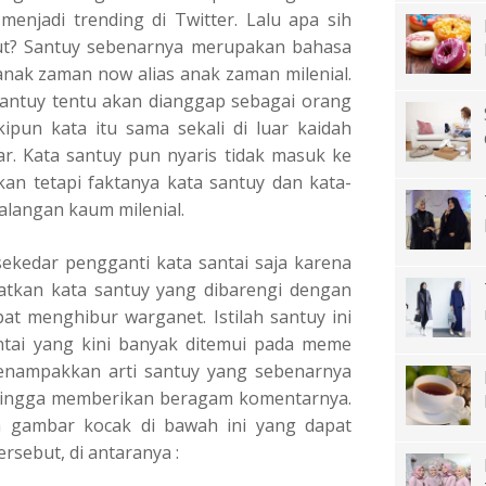
enjadi trending di Twitter. Lalu apa sih
but? Santuy sebenarnya merupakan bahasa
anak zaman now alias anak zaman milenial.
santuy tentu akan dianggap sebagai orang
pun kata itu sama sekali di luar kaidah
r. Kata santuy pun nyaris tidak masuk ke
an tetapi faktanya kata santuy dan kata-
 kalangan kaum milenial.
sekedar pengganti kata santai saja karena
atkan kata santuy yang dibarengi dengan
t menghibur warganet. Istilah santuy ini
antai yang kini banyak ditemui pada meme
nampakkan arti santuy yang sebenarnya
hingga memberikan beragam komentarnya.
a gambar kocak di bawah ini yang dapat
ersebut, di antaranya :