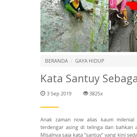
BERANDA
GAYA HIDUP
Kata Santuy Sebag
3 Sep 2019
3825x
Anak zaman now alias kaum milenial 
terdengar asing di telinga dan bahkan a
Misalnya saja kata "santuy" yang kini se