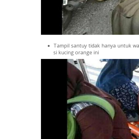
Tampil santuy tidak hanya untuk wa
si kucing orange ini