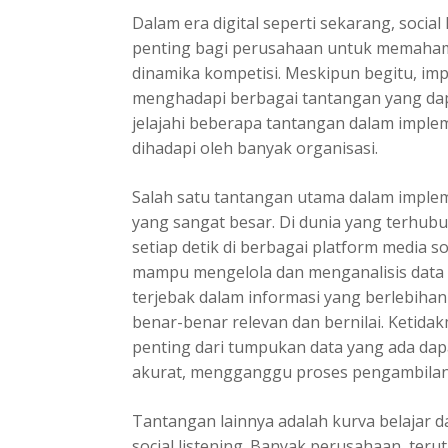
Dalam era digital seperti sekarang, social 
penting bagi perusahaan untuk memahami
dinamika kompetisi. Meskipun begitu, impl
menghadapi berbagai tantangan yang dap
jelajahi beberapa tantangan dalam implem
dihadapi oleh banyak organisasi.
Salah satu
tantangan utama dalam impleme
yang sangat besar. Di dunia yang terhubun
setiap detik di berbagai platform media so
mampu mengelola dan menganalisis data d
terjebak dalam informasi yang berlebiha
benar-benar relevan dan bernilai. Ketid
penting dari tumpukan data yang ada dap
akurat, mengganggu proses pengambilan
Tantangan lainnya adalah kurva belajar 
social listening. Banyak perusahaan, te