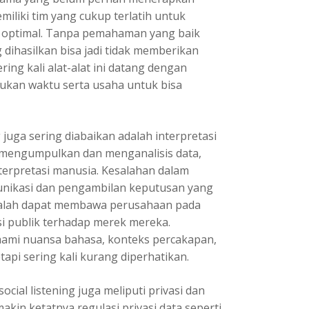
miliki tim yang cukup terlatih untuk
ra optimal. Tanpa pemahaman yang baik
g dihasilkan bisa jadi tidak memberikan
ring kali alat-alat ini datang dengan
ukan waktu serta usaha untuk bisa
 juga sering diabaikan adalah interpretasi
at mengumpulkan dan menganalisis data,
terpretasi manusia. Kesalahan dalam
unikasi dan pengambilan keputusan yang
g salah dapat membawa perusahaan pada
i publik terhadap merek mereka.
mi nuansa bahasa, konteks percakapan,
api sering kali kurang diperhatikan.
ocial listening juga meliputi privasi dan
kin ketatnya regulasi privasi data seperti