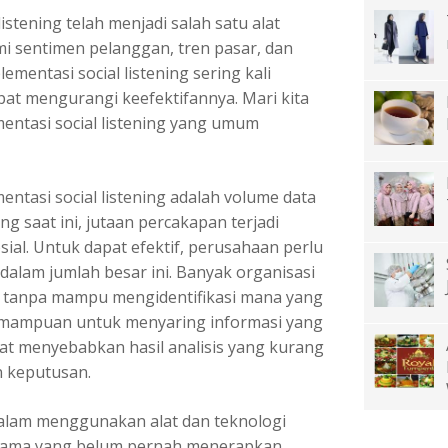
listening telah menjadi salah satu alat
 sentimen pelanggan, tren pasar, dan
ementasi social listening sering kali
at mengurangi keefektifannya. Mari kita
entasi social listening yang umum
ntasi social listening
adalah volume data
g saat ini, jutaan percakapan terjadi
sial. Untuk dapat efektif, perusahaan perlu
alam jumlah besar ini. Banyak organisasi
n tanpa mampu mengidentifikasi mana yang
akmampuan untuk menyaring informasi yang
at menyebabkan hasil analisis yang kurang
 keputusan.
dalam menggunakan alat dan teknologi
rutama yang belum pernah menerapkan