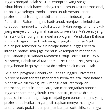
Inggris menjadi salah satu keterampilan yang sangat
dibutuhkan. Tidak hanya sebagai alat komunikasi internasional,
tetapi juga sebagai modal utama untuk meraih karier
profesional di bidang pendidikan maupun industri. Jurusan
Pendidikan Bahasa Inggris
hadir untuk menjawab kebutuhan
tersebut, memberikan bekal akademik dan pengalaman praktik
yang menyeluruh bagi mahasiswa. Universitas Ma’soem, yang
terletak di Bandung, menawarkan program Pendidikan Bahasa
Inggris dengan biaya kuliah yang terjangkau, hanya 5 juta
rupiah per semester. Selain belajar bahasa Inggris secara
intensif, mahasiswa juga memiliki kesempatan magang di
perusahaan-perusahaan Masoem Group, termasuk BPRS Al
Ma’soem, Pabrik Air Al Ma’soem, SPBU, dan SPBE, sehingga
pengalaman kerja nyata bisa diperoleh sejak masa kuliah.
Belajar di program Pendidikan Bahasa Inggris Universitas
Ma’soem tidak sebatas menghafal kosakata atau tata bahasa.
Mahasiswa dibimbing untuk menguasai keterampilan
membaca, menulis, berbicara, dan mendengarkan bahasa
Inggris secara menyeluruh. Lebih dari itu, mereka dilatih
pedagogi modern agar siap menjadi guru bahasa Inggris yang
profesional. Kurikulum yang diterapkan menyeimbangkan
antara teori, praktik, dan pengembangan soft skills, sehingga